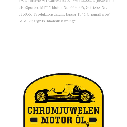
1973 Porsche 911 Carrera RS 2.7 #9113600373 (bezeichnet
als «Sport»): M471*. Motor-Nr.: 6630379, Getriebe-Nr:
7830368. Produktionsdatum: Januar 1973. Originalfarbe*:
3838, Vipergrün Innenausstattung*...