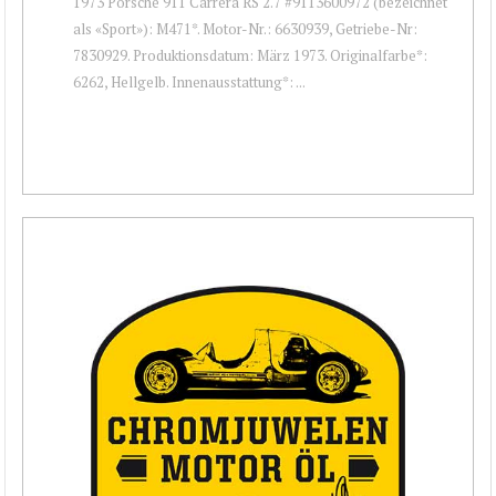
1973 Porsche 911 Carrera RS 2.7 #9113600972 (bezeichnet
als «Sport»): M471*. Motor-Nr.: 6630939, Getriebe-Nr:
7830929. Produktionsdatum: März 1973. Originalfarbe*:
6262, Hellgelb. Innenausstattung*: ...