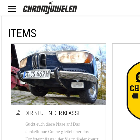
ITEMS
DER NEUE IN DER KLASSE
Guckt euch diese Nase an! Das
dunkelblaue Coupé gleitet über das
Kopfsteinpflaster, der Vierzylinder knurrt