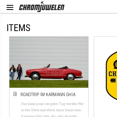
ITEMS
ROADTRIP IM KARMANN GHIA
Das kann ja nur ein guter Tag werden Wer
in den 50ern und 60ern einen feuerroten
Karmann Ghia fuhr, der oder die hatte