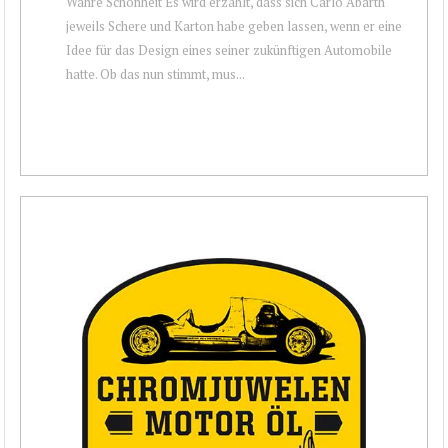
Wahre Schönheit Es wird erzählt, dass sich Carlo Abarth
jeweils Schere und Karton habe geben lassen, wenn er eine
Idee für das Design eines seiner zukünftigen Automobile
hatte. Ob das nun stimmt, mus...