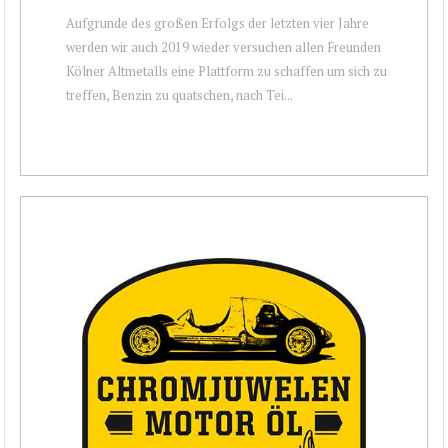
Aufgrunde des großen Erfolgs der letzten vier Jahre
werden wir auch 2019 wieder versuchen allen Freunden
Kölner Altmetalls eine Plattform zu schaffen um sich zu
treffen, Benzin zu quatschen, nach Tei...