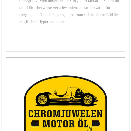
Unbegrenzt Weil unsere erste Story zum McLaren Speedtail
unerklärlicherweise verschwunden ist, wollen wir dafür
einige neue Details zeigen, damit man sich doch ein Bild des
englischen Hypercars mache...