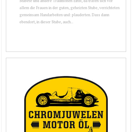
Stubete und andere Traditionen Einst, da trafen sich vor
allem die Frauen in der guten, geheizten Stube, verrichteten
gemeinsam Handarbeiten und: plauderten. Dass dann
ebendort, in dieser Stube, auch...