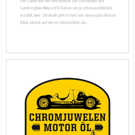
Der Lärm und die Herrlichkeit Die Geschichte des
Lamborghini Miura SVJ haben wir ja schonausführlich
erzählt, hier . Deshalb gibt es hier nur einen ganz kurzen
Blick zurück auf dieses Einzelstück, da...