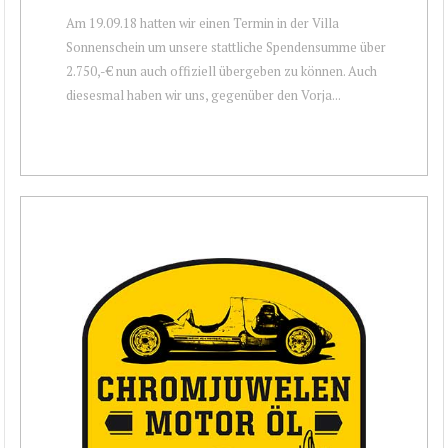
Am 19.09.18 hatten wir einen Termin in der Villa
Sonnenschein um unsere stattliche Spendensumme über
2.750,-€ nun auch offiziell übergeben zu können. Auch
diesesmal haben wir uns, gegenüber den Vorja...