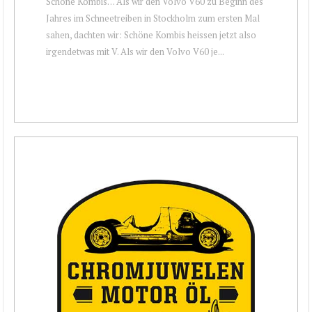
Schöne Kombis… Als wir den Volvo V60 zu Beginn des
Jahres im Schneetreiben in Stockholm zum ersten Mal
sahen, dachten wir: Schöne Kombis heissen jetzt also
irgendetwas mit V. Als wir den Volvo V60 je...