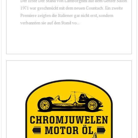
Der Erste Der Stand von Lamborghini auf dem Genfer Salon
1971 war geschmückt mit dem neuen Countach . Ein zweite
Premiere zeigten die Italiener gar nicht erst, sondern
verbannten sie auf den Stand vo...