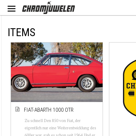
ITEMS
FIAT-ABARTH 1000 OTR
Zu schnell Den 850 von Fiat, der
eigentlich nur eine Weiterentwicklung des
600er war, gab es schon seit 1964. Und er