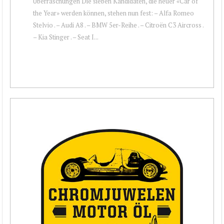
Überraschungen Die sieben Kandidaten, die heuer «Car of
the Year» werden können, stehen nun fest: – Alfa Romeo
Stelvio . – Audi A8 . – BMW 5er-Reihe . – Citroën C3 Aircross .
– Kia Stinger . – Seat I...