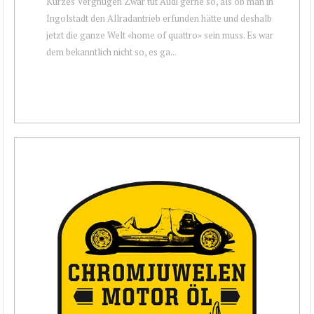
Kurzes Vergnügen Zwar tut Audi gerne so, als ob man in
Ingolstadt den Allradantrieb erfunden hätte und deshalb
jetzt die ganze Welt «home of quattro» sein muss. Es war
dem bekanntlich nicht so, es ga...