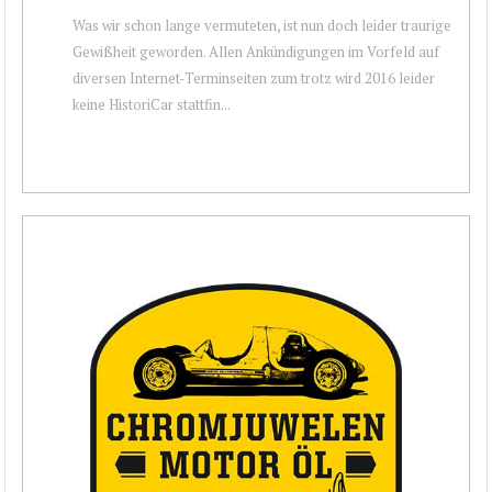
Was wir schon lange vermuteten, ist nun doch leider traurige
Gewißheit geworden. Allen Ankündigungen im Vorfeld auf
diversen Internet-Terminseiten zum trotz wird 2016 leider
keine HistoriCar stattfin...