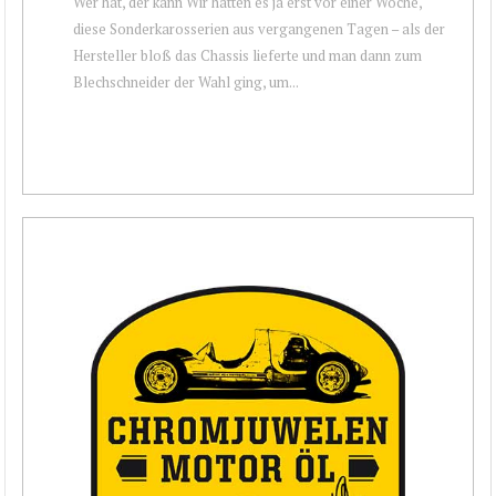
Wer hat, der kann Wir hatten es ja erst vor einer Woche,
diese Sonderkarosserien aus vergangenen Tagen – als der
Hersteller bloß das Chassis lieferte und man dann zum
Blechschneider der Wahl ging, um...