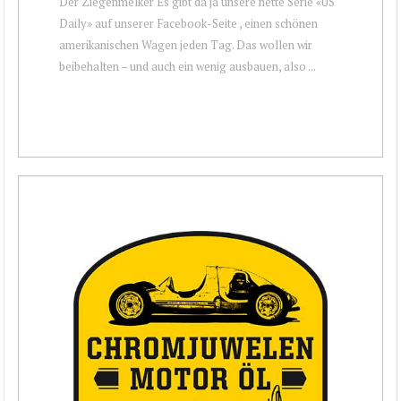
Der Ziegenmelker Es gibt da ja unsere nette Serie «US
Daily» auf unserer Facebook-Seite , einen schönen
amerikanischen Wagen jeden Tag. Das wollen wir
beibehalten – und auch ein wenig ausbauen, also ...