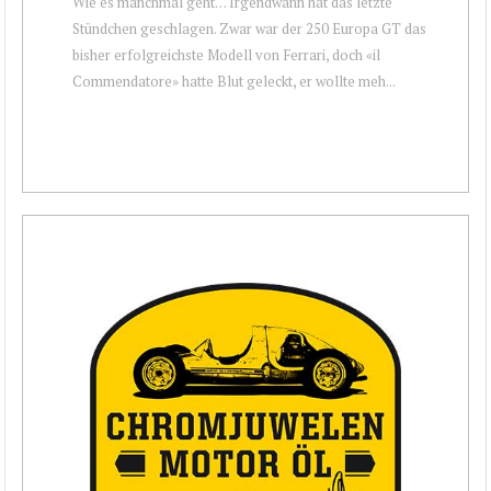
Wie es manchmal geht… Irgendwann hat das letzte
Stündchen geschlagen. Zwar war der 250 Europa GT das
bisher erfolgreichste Modell von Ferrari, doch «il
Commendatore» hatte Blut geleckt, er wollte meh...