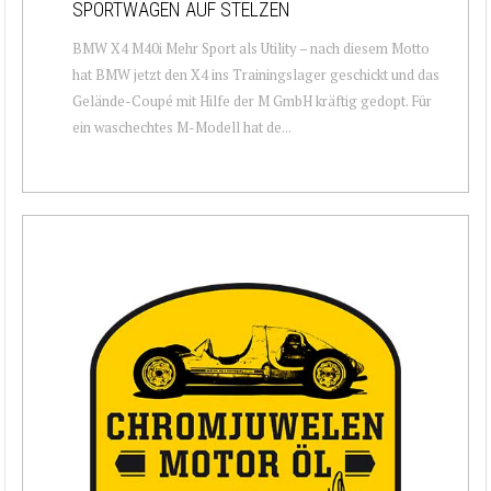
SPORTWAGEN AUF STELZEN
BMW X4 M40i Mehr Sport als Utility – nach diesem Motto
hat BMW jetzt den X4 ins Trainingslager geschickt und das
Gelände-Coupé mit Hilfe der M GmbH kräftig gedopt. Für
ein waschechtes M-Modell hat de...