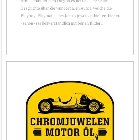
Armes Pantherchen Da gab es bei uns eine schöne
Geschichte über die wunderbaren Autos, welche die
Playboy-Playmates des Jahres jeweils erhielten, hier zu
«sehen» (selbstverständlich mit feinen Bilder...