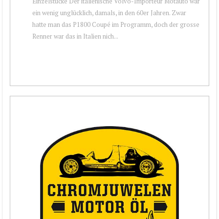
Einzelstücke Der italienische Volvo-Importeur Motauto war
ein wenig unglücklich, damals, in den 60er Jahren. Zwar
hatte man das P1800 Coupé im Programm, doch der grosse
Renner war das in Italien nich...