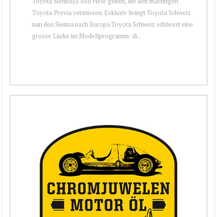
Toyota SiennaEs soll viele geben, die den mächtigen
Toyota Previa vermissen. Exklusiv bringt Toyota Schweiz
nun den Sienna nach Europa.Toyota Schweiz schliesst eine
grosse Lücke im Modellprogramm: di...