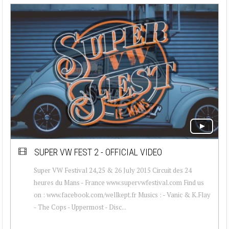
SUPER VW FEST 2 - OFFICIAL VIDEO
Super VW Festival 24,25 & 26 July 2015 Circuit des 24
heures du Mans - France www.supervwfestival.com Find us
on : www.facebook.com/wellkept.fr Musics : - Vanic & K.Flay
- The Cops - Uppermost - Disc...