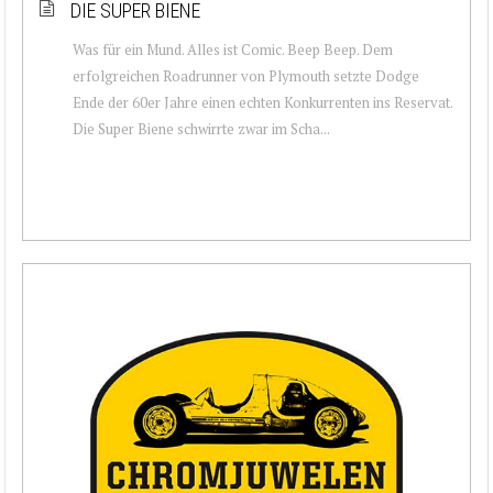
DIE SUPER BIENE
Was für ein Mund. Alles ist Comic. Beep Beep. Dem
erfolgreichen Roadrunner von Plymouth setzte Dodge
Ende der 60er Jahre einen echten Konkurrenten ins Reservat.
Die Super Biene schwirrte zwar im Scha...