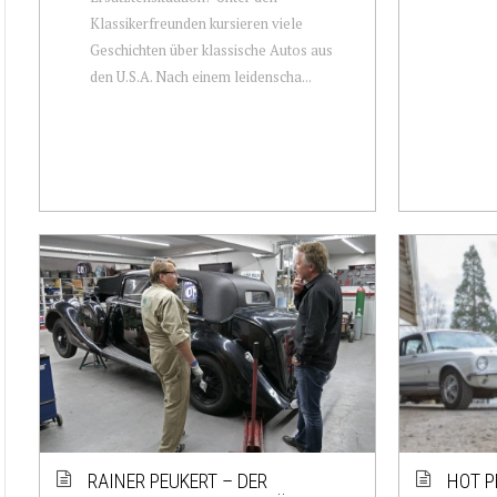
Klassikerfreunden kursieren viele
Geschichten über klassische Autos aus
den U.S.A. Nach einem leidenscha...
RAINER PEUKERT – DER
HOT P