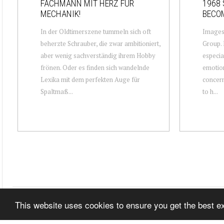
FACHMANN MIT HERZ FÜR
1968 
MECHANIK!
BECO
In der Oldtimerszene tummeln sich oft
Images
beherzte Schrauber, die zwar ambitioniert,
Group. 
aber wenig sachverständig ihrem Hobby
especia
frönen. Oder es finden sich wandelnde
emotiona
Lexika mit dem perfekten Auge für
concern
Spaltmaß...
to h...
This website uses cookies to ensure you get the best 