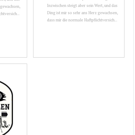
Inzwischen steigt aber sein Wert, und das
z gewachsen,
Ding ist mir so sehr ans Herz gewachsen,
htversich...
dass mir die normale Haftpflichtversich...