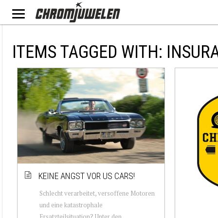
ITEMS TAGGED WITH: INSUR
KEINE ANGST VOR US CARS!
Schlecht verarbeitet, versoffene Motoren
und eine katastrophale
Ersatzteilsituation? Unter den