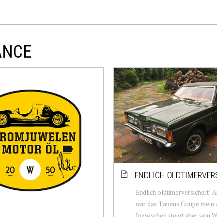
ANCE
ENDLICH OLDTIMERVER
Endlich oldtimerversichert!
war das Taunus Coupé mein A
Inzwischen steigt aber sein W