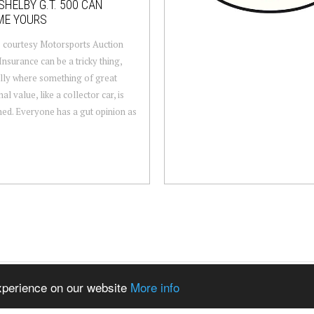
SHELBY G.T. 500 CAN
ME YOURS
 courtesy Motorsports Auction
Insurance can be a tricky thing,
lly where something of great
l value, like a collector car, is
ed. Everyone has a gut opinion as
experience on our website
More info