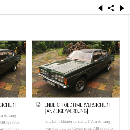
SICHERT!
ENDLICH OLDTIMERVERSICHERT!
[ANZEIGE/WERBUNG]
 Am Anfang
Endlich oldtimerversichert! Am Anfang
lltagsauto.
war das Taunus Coupé mein Alltagsauto.
ert, und das