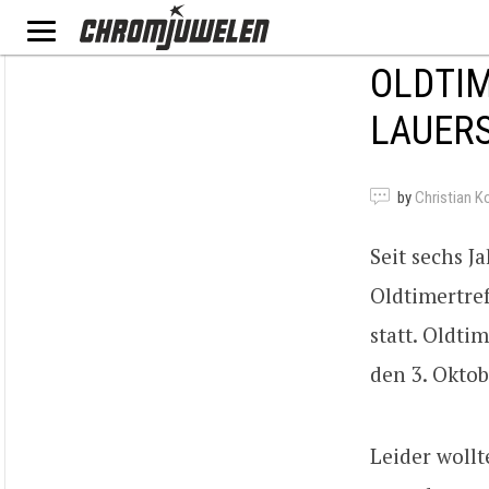
OLDTI
LAUERS
by
Christian K
Seit sechs J
Oldtimertref
statt. Oldti
den 3. Oktob
Leider wollt