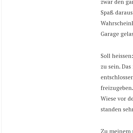
zwar den gan
Spaß daraus
Wahrscheinli
Garage gela
Soll heissen
zu sein. Das
entschlossen
freizugeben.
Wiese vor d
standen sehr
Zu meinem p