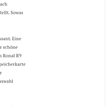
dach
ellt. Sowas
sant. Eine
hr schöne
en Ronal R9
peicherkarte
r
Auswahl