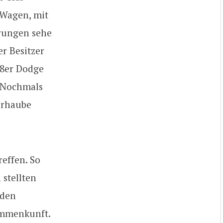
Wagen, mit
erungen sehe
er Besitzer
68er Dodge
. Nochmals
orhaube
reffen. So
stellten
 den
ammenkunft.