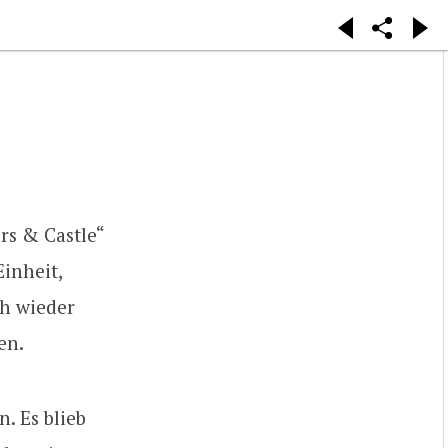
rs & Castle“
Einheit,
ch wieder
en.
n. Es blieb