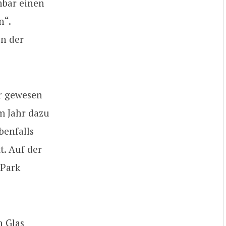
nbar einen
n“.
in der
hr gewesen
em Jahr dazu
benfalls
t. Auf der
 Park
n Glas