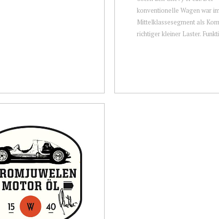
konventionelle Wagen war i
Mittelklassesegment als Kom
richtiger kleiner Laster. Funkti