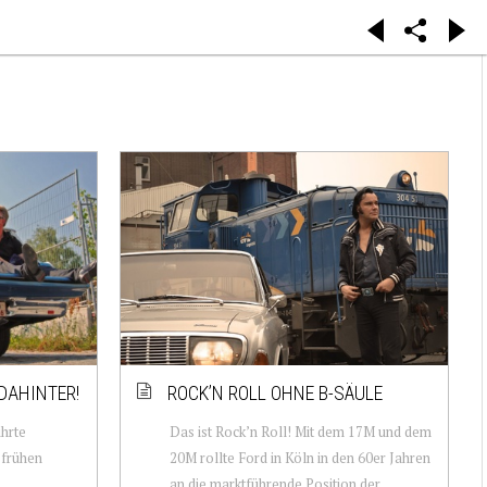
DAHINTER!
ROCK’N ROLL OHNE B-SÄULE
ührte
Das ist Rock’n Roll! Mit dem 17M und dem
n frühen
20M rollte Ford in Köln in den 60er Jahren
an die marktführende Position der