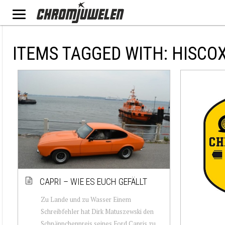
ITEMS TAGGED WITH: HISCO
CAPRI – WIE ES EUCH GEFÄLLT
Zu Lande und zu Wasser Einem
Schreibfehler hat Dirk Matuszewski den
Schnäppchenpreis seines Ford Capris zu