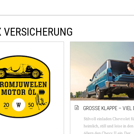
X VERSICHERUNG
GROSSE KLAPPE – VIEL 
Stilvoll einladen Chevrolet f
heimlich, still und leise in de
60ern den Chevy II ein. Der