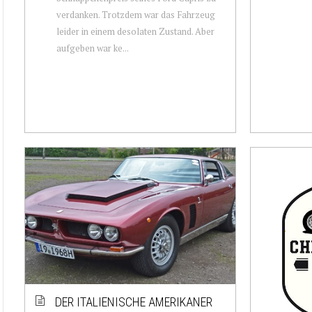
verdanken. Trotzdem war das Fahrzeug
leider in einem desolaten Zustand. Aber
aufgeben war ke...
DER ITALIENISCHE AMERIKANER