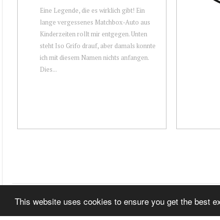
Eine Legende, die es wirklich gibt! Ein
lange vergessenes Matchbox-Auto aus
Kinderzeiten rollt mir entgegen. Unten
steht Iso Grifo drauf, aber damals konnte
ich mit diesem Namen nichts anfangen.
Dies...
This website uses cookies to ensure you get the best 