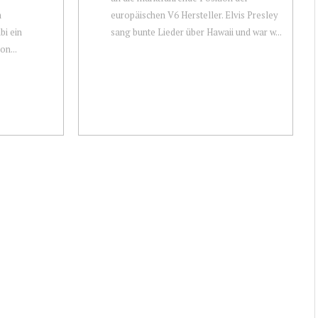
m
europäischen V6 Hersteller. Elvis Presley
bi ein
sang bunte Lieder über Hawaii und war w...
on...