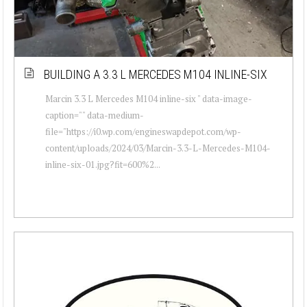
BUILDING A 3.3 L MERCEDES M104 INLINE-SIX
Marcin 3.3 L Mercedes M104 inline-six " data-image-
caption="" data-medium-
file="https://i0.wp.com/engineswapdepot.com/wp-
content/uploads/2024/03/Marcin-3.3-L-Mercedes-M104-
inline-six-01.jpg?fit=600%2...