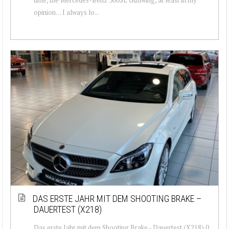
opinion… I always lo...
DAS ERSTE JAHR MIT DEM SHOOTING BRAKE –
DAUERTEST (X218)
Das erste Jahr mit dem Shooting Brake - Dauertest (X218) 0