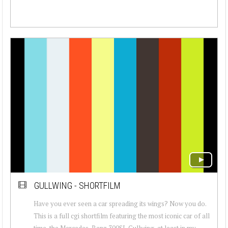
GULLWING - SHORTFILM
Have you ever seen a car spreading its wings? Now you do.
This is a full cgi shortfilm featuring the most iconic car of all
time, the Mercedes-Benz 300SL Gullwing, at least in my