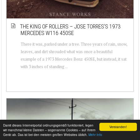
THE KING OF ROLLERS – JOSE TORRES’S 1973
MERCEDES W116 450SE
There it was, parked under a tree. Three years of rain, snow,
leaves, and dirt shrouded what was once a beautiful
example of a 1973 Mercedes Benz 450SE, but instead, it sat
with 3 inches of standing ...
Damit dieses Internetportal ordnungsgemäß funktioniert, legen
Verstanden!
wir manchmal kleine Dateien – sogenannte Cookies – auf Ihrem
Gerät ab. Das ist bei den meisten großen Websites üblich.
Mehr Info