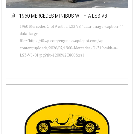
1960 MERCEDES MINIBUS WITH A LS3 V8
1960 Mercedes O 319 with a LS3 V8 " data-image-caption=""
data-large-
file="https://i0.wp.com/engineswapdepot.com/wp-
content/uploads/2026/07/1960-Mercedes-O-319-with-a-
LS3-V8-01.jpg?fit=1200%2C800&ssl...