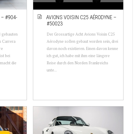
– #904-
AVIONS VOISIN C25 AÉRODYNE –
#50023
8 gebauten
Der Grossartige Acht Avions Voisin C25
s Carrera
Aérodyne sollen gebaut worden sein, drei
re
davon noch existieren. Einen davon kenne
ist bei
ich gut, ich habe mit ihm eine längere
macht die
Reise durch den Norden Frankreichs
unte...