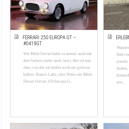
FERRARI 250 EUROPA GT –
ERLEB
#0419GT
Wunderl
Wie Milch Ferrari hatte es immer auch mit
Bild vo
den Farben (siehe auch: hier). Hier ist nun
jeweils
eine, von der wir bisher noch nie gelesen
finden,
hatten: Bianco Latte, also Weiss wie Milch.
komisch
Dieser Ferrari 250 Europa G...
erw...