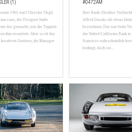
LER (1)
#0472AM
ende 1961 warf Chrysler Virgil
Herr Bank-Direktor Vielleich
ann raus, der Designer hatte
Alfred Ducato als etwas klein
 nie das gemacht, was die Teppich-
bezeichnen. Das war beim Vic
on ihm erwartete. Aber so ist das
der United California Bank in
t kreativen Geistern, die Manager
Francisco wahrscheinlich beru
bedingt, doch sei...