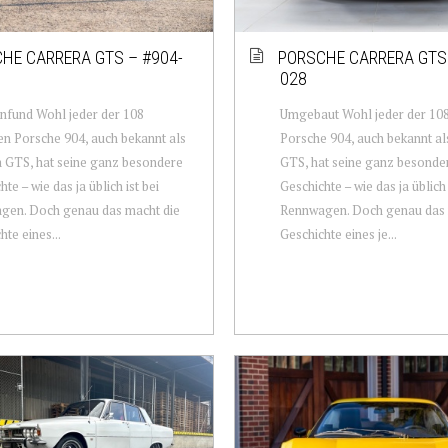
HE CARRERA GTS – #904-
PORSCHE CARRERA GTS 
028
nfund Wohl jeder der 108
Umgebaut Wohl jeder der 10
n Porsche 904, auch bekannt als
Porsche 904, auch bekannt al
 GTS, hat seine ganz besondere
GTS, hat seine ganz besonde
te – wie das ja üblich ist bei
Geschichte – wie das ja üblich 
gen. Doch genau das macht die
Rennwagen. Doch genau das 
hte eines...
Geschichte eines je...