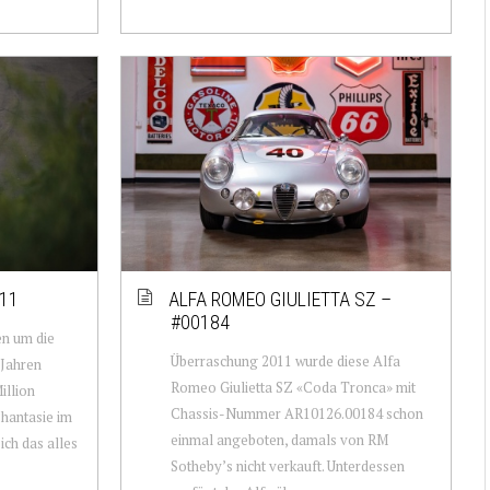
11
ALFA ROMEO GIULIETTA SZ –
#00184
en um die
Überraschung 2011 wurde diese Alfa
 Jahren
Romeo Giulietta SZ «Coda Tronca» mit
illion
Chassis-Nummer AR10126.00184 schon
Phantasie im
einmal angeboten, damals von RM
ich das alles
Sotheby’s nicht verkauft. Unterdessen