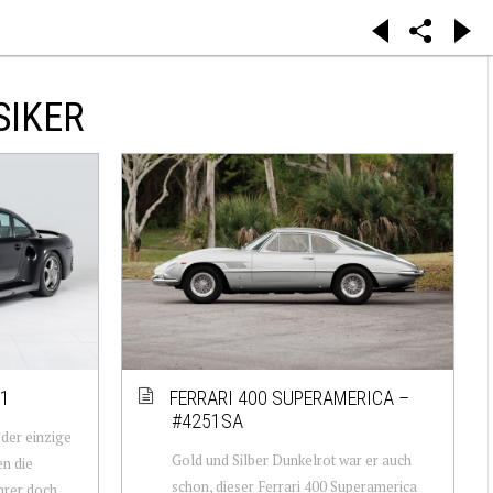
SIKER
31
FERRARI 400 SUPERAMERICA –
#4251SA
 der einzige
Gold und Silber Dunkelrot war er auch
n die
schon, dieser Ferrari 400 Superamerica
hrer doch