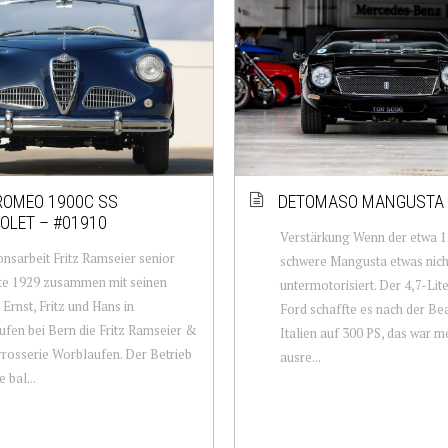
ROMEO 1900C SS
DETOMASO MANGUSTA 
OLET – #01910
Verstärkung Wenn der etwa 
onsarbeit Fritz Ramseier senior
schwere Mangusta etwas nicht
te 1929 zusammen mit seinen
untermotorisiert. Der 4,7-Lit
Ernst, Fritz und Hans in
Ford schaffte es nach der Be
fen bei Bern die Fritz Ramseier &
Italien auf 300 PS, das war m
rrosserie Worblaufen. Der Betrieb
ausre...
 bal...