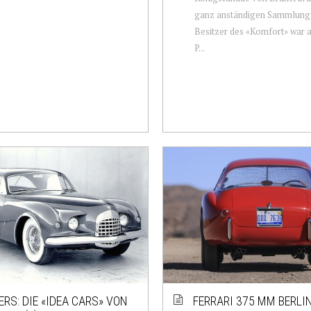
ganz anständigen Sammlung h
Besitzer des «Komfort» war a
P...
RS: DIE «IDEA CARS» VON
FERRARI 375 MM BERLI