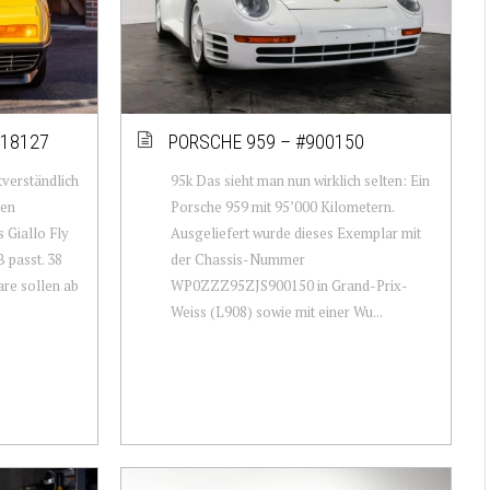
#18127
PORSCHE 959 – #900150
verständlich
95k Das sieht man nun wirklich selten: Ein
ben
Porsche 959 mit 95’000 Kilometern.
s Giallo Fly
Ausgeliefert wurde dieses Exemplar mit
 passt. 38
der Chassis-Nummer
re sollen ab
WP0ZZZ95ZJS900150 in Grand-Prix-
Weiss (L908) sowie mit einer Wu...