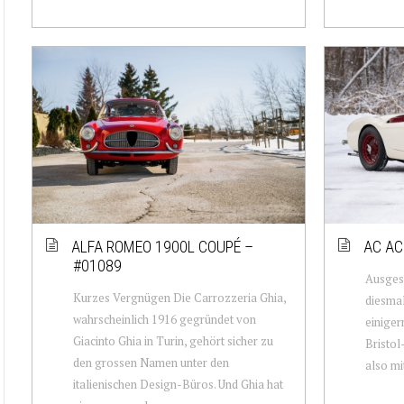
ALFA ROMEO 1900L COUPÉ –
AC AC
#01089
Ausgesc
Kurzes Vergnügen Die Carrozzeria Ghia,
diesmal
wahrscheinlich 1916 gegründet von
einiger
Giacinto Ghia in Turin, gehört sicher zu
Bristol
den grossen Namen unter den
also mi
italienischen Design-Büros. Und Ghia hat