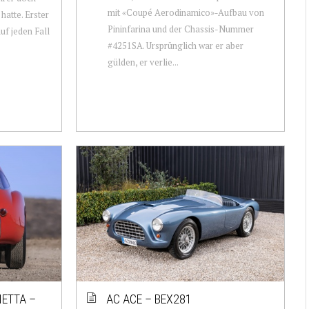
mit «Coupé Aerodinamico»-Aufbau von
atte. Erster
Pininfarina und der Chassis-Nummer
uf jeden Fall
#4251SA. Ursprünglich war er aber
gülden, er verlie...
NETTA –
AC ACE – BEX281