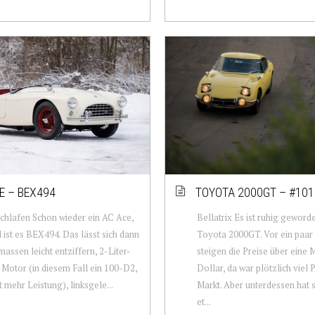
E – BEX494
TOYOTA 2000GT – #101
hlafen Schon wieder ein AC Ace,
Bellatrix Es ist ruhig geword
 ist es BEX494. Das lässt sich dann
Toyota 2000GT. Vor ein paar
massen leicht entziffern, 2-Liter-
steigen die Preise über eine M
-Motor (in diesem Fall ein 100-D2,
Dollar, da war plötzlich viel 
t mehr Leistung), linksgele...
Markt. Aber unterdessen hat s
et...