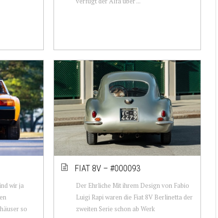
verfügt der Alfa über ...
FIAT 8V – #000093
nd wir ja
Der Ehrliche Mit ihrem Design von Fabio
den
Luigi Rapi waren die Fiat 8V Berlinetta der
häuser so
zweiten Serie schon ab Werk