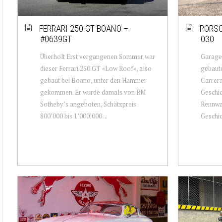
FERRARI 250 GT BOANO –
PORSC
#0639GT
030
Überholt Erst vergangenen Sommer war
Garage
dieser Ferrari 250 GT «Low Roof», also
gebaute
gebaut bei Boano, unter den Hammer
Carrera
gekommen. Er wurde damals von RM
Geschich
Sotheby’s angeboten, Schätzpreis
Rennwa
800’000 bis 1’000’000 ...
Geschic