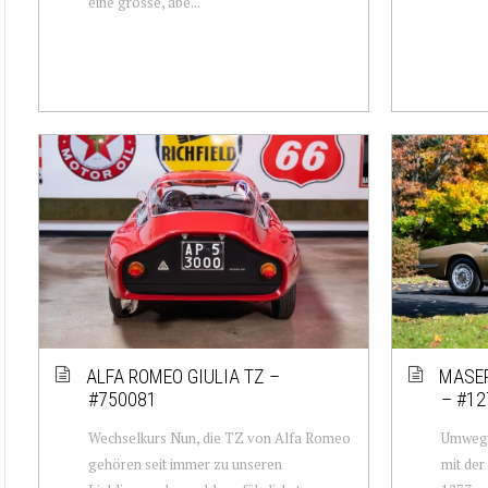
eine grosse, abe...
ALFA ROMEO GIULIA TZ –
MASER
#750081
– #12
Wechselkurs Nun, die TZ von Alfa Romeo
Umwege 
gehören seit immer zu unseren
mit de