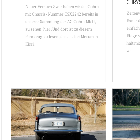
CHRYS
Neuer Versuch Zwar haben wir die Cobra
Zeitenw
mit Chassis-Nummer CSX2242 bereits in
Exner d
unserer Sammlung der AC Cobra Mk II,
einfach
zu sehen: hier . Und dort ist zu diesem
Etage v
Fahrzeug zu lesen, dass es bei Mecum in
halt mi
Kissi...
we...