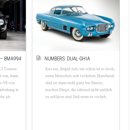
– 8MA994
NUMBERS: DUAL-GHIA
1,3 Tonnen
Kiss me, Stupid Ach, wie schön ist es doch,
 war, dann:
wenn Menschen sich verlieben. Manchmal
er-V8 von
sind sie dann nicht ganz bei Sinnen,
arbeitung in
machen Dinge, die rational nicht wirklich
ehr als
zu erklären sind. Und wenn er verlieb...