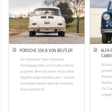
PORSCHE 356 B VON BEUTLER
ALFA 
CABRI
Die Schweizer Ohne Schweizer
Präzisi
Beteiligung hätte es Porsche wohl nie
gründe
gegeben. Aber das haben wir ja schon
Söhnen 
länglich aufgeschrieben, hier . In jener
Worblau
Geschichte spielen auch die Gebrüder
Cie. Ca
Ernst und Fritz B...
erlangte