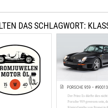
LTEN DAS SCHLAGWORT: KLAS
PORSCHE 959 – #9001
Der Prinz Es dürfte dies nicht
Porsche 959 gewesen sein, de
Königsfamilie von Brunei in i