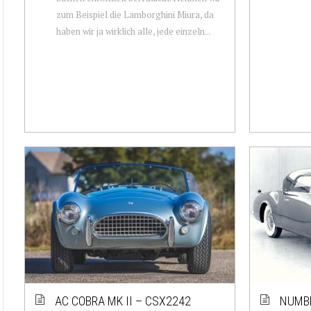
zum Beispiel die Lamborghini Miura, da
haben wir ja wirklich alle, jede einzeln...
AC COBRA MK II – CSX2242
NUMBE