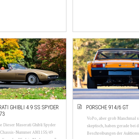
ATI GHIBLI 4.9 SS SPYDER
PORSCHE 914/6 GT
73
VoPo, aber grob Manchmal si
Dieser Maserati Ghibli Spyder
skeptisch, haben gerade bei 
r Chassis-Nummer AM115S/49
Beschreibungen der Auktions