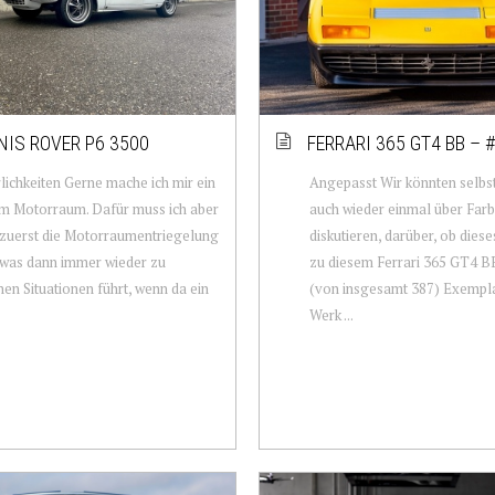
NIS ROVER P6 3500
FERRARI 365 GT4 BB – 
ichkeiten Gerne mache ich mir ein
Angepasst Wir könnten selbst
m Motorraum. Dafür muss ich aber
auch wieder einmal über Far
 zuerst die Motorraumentriegelung
diskutieren, darüber, ob diese
 was dann immer wieder zu
zu diesem Ferrari 365 GT4 BB
en Situationen führt, wenn da ein
(von insgesamt 387) Exempla
Werk ...