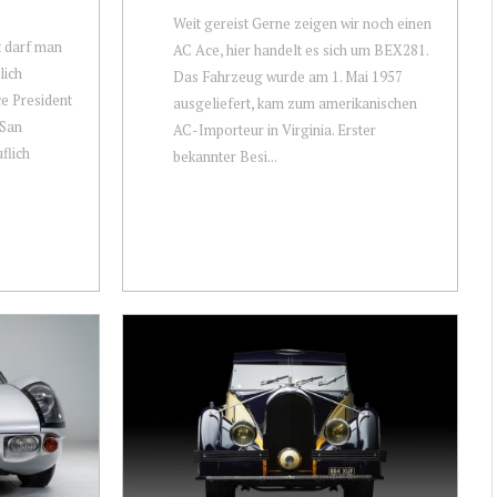
Weit gereist Gerne zeigen wir noch einen
t darf man
AC Ace, hier handelt es sich um BEX281.
lich
Das Fahrzeug wurde am 1. Mai 1957
e President
ausgeliefert, kam zum amerikanischen
 San
AC-Importeur in Virginia. Erster
flich
bekannter Besi...