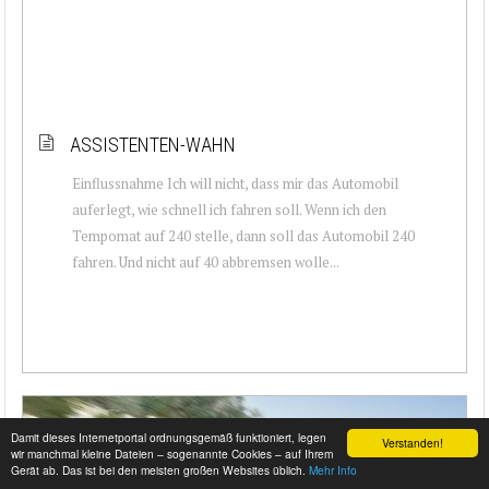
ASSISTENTEN-WAHN
Einflussnahme Ich will nicht, dass mir das Automobil
auferlegt, wie schnell ich fahren soll. Wenn ich den
Tempomat auf 240 stelle, dann soll das Automobil 240
fahren. Und nicht auf 40 abbremsen wolle...
Damit dieses Internetportal ordnungsgemäß funktioniert, legen
Verstanden!
wir manchmal kleine Dateien – sogenannte Cookies – auf Ihrem
Gerät ab. Das ist bei den meisten großen Websites üblich.
Mehr Info