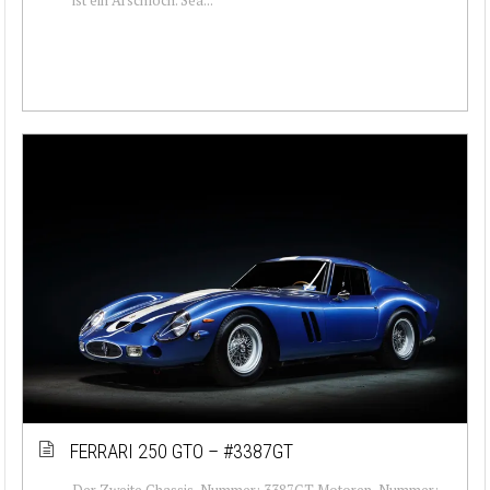
FERRARI 250 GTO – #3387GT
Der Zweite Chassis-Nummer: 3387GT Motoren-Nummer: