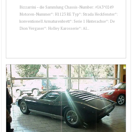
Bizzarrini – die Sammlung Chassis-Number: #IA3*0249
Motoren-Nummer*: H1123 RE Typ*: Strada Heckfenster*:
konventionell Armaturenbrett*: Serie 1 Hinterachse*: De
Dion Vergaser*: Holley Karosserie*: Al...