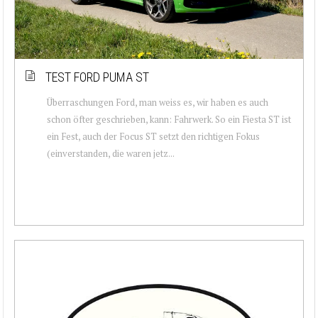
TEST FORD PUMA ST
Überraschungen Ford, man weiss es, wir haben es auch
schon öfter geschrieben, kann: Fahrwerk. So ein Fiesta ST ist
ein Fest, auch der Focus ST setzt den richtigen Fokus
(einverstanden, die waren jetz...