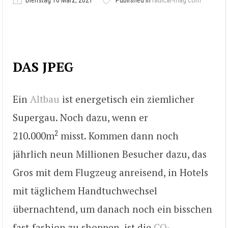
Dienstag 16 März, 2021
Published in
radical-mag.com
DAS JPEG
Ein
Altbau
ist energetisch ein ziemlicher
Supergau. Noch dazu, wenn er
2
210.000m
misst. Kommen dann noch
jährlich neun Millionen Besucher dazu, das
Gros mit dem Flugzeug anreisend, in Hotels
mit täglichem Handtuchwechsel
übernachtend, um danach noch ein bisschen
fast-fashion zu shoppen, ist die
CO
-