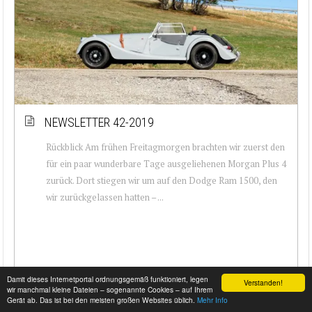
NEWSLETTER 42-2019
Rückblick Am frühen Freitagmorgen brachten wir zuerst den
für ein paar wunderbare Tage ausgeliehenen Morgan Plus 4
zurück. Dort stiegen wir um auf den Dodge Ram 1500, den
wir zurückgelassen hatten – ...
Damit dieses Internetportal ordnungsgemäß funktioniert, legen
Verstanden!
wir manchmal kleine Dateien – sogenannte Cookies – auf Ihrem
Gerät ab. Das ist bei den meisten großen Websites üblich.
Mehr Info