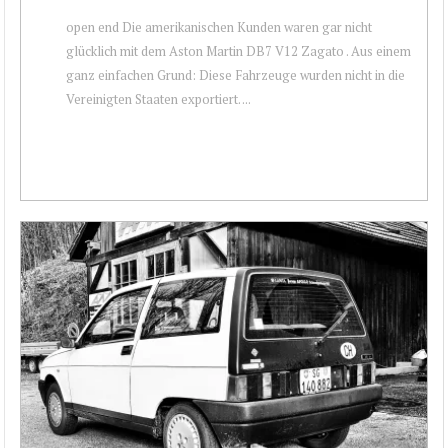
open end Die amerikanischen Kunden waren gar nicht
glücklich mit dem Aston Martin DB7 V12 Zagato . Aus einem
ganz einfachen Grund: Diese Fahrzeuge wurden nicht in die
Vereinigten Staaten exportiert. ...