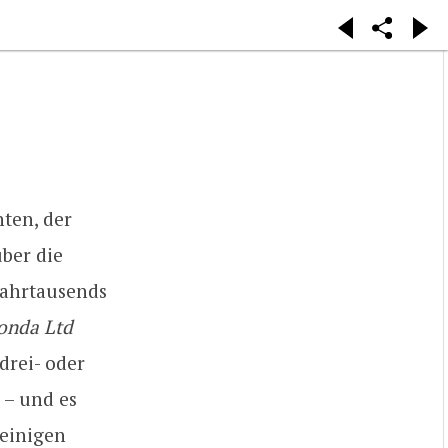
ten, der
über die
Jahrtausends
onda Ltd
drei- oder
 – und es
 einigen