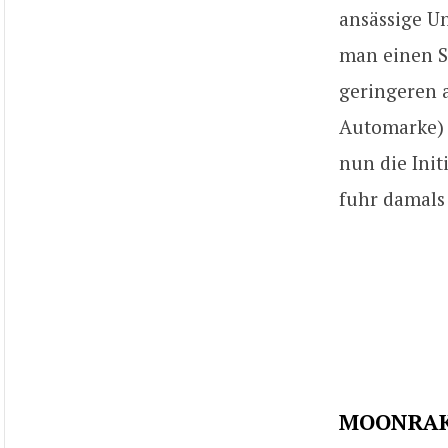
ansässige 
man einen S
geringeren 
Automarke) 
nun die Ini
fuhr damals
MOONRAK