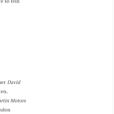
e so fein
mer
David
ten.
rtin Motors
ondon