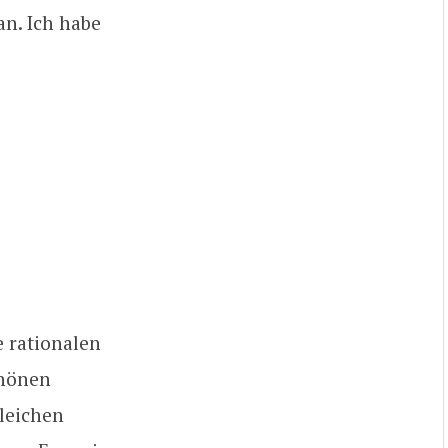
an. Ich habe
e rationalen
chönen
gleichen