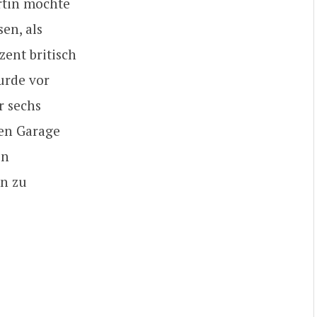
artin möchte
en, als
zent britisch
urde vor
r sechs
nen Garage
in
on zu