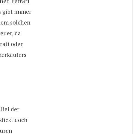
nen Ferrari
s gibt immer
nem solchen
euer, da
rati oder
kerkäufers
 Bei der
lickt doch
euren