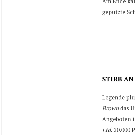
Am Ende kam
geputzte Sc
STIRB AN
Legende plu
Brown
das U
Angeboten ü
Ltd
. 20.000