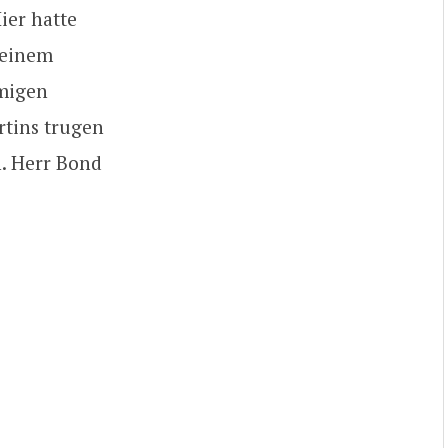
ier hatte
keinem
migen
rtins trugen
. Herr Bond