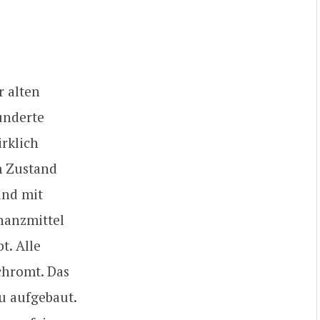
r alten
underte
rklich
m Zustand
und mit
nanzmittel
t. Alle
chromt. Das
u aufgebaut.