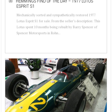
HEMMINGS FIND OF THE DAY – 1977 LOTUS
ESPRIT S1
Mechanically sorted and sympathetically restored 1977
Lotus Esprit S1 for sale. From the seller’s description: This
Lotus spent 10 months being rebuilt by Barry Spencer of
Spencer Motorsports in Rohn...