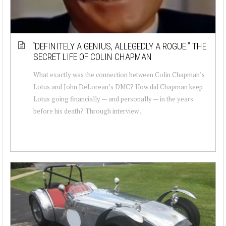
“DEFINITELY A GENIUS, ALLEGEDLY A ROGUE:” THE
SECRET LIFE OF COLIN CHAPMAN
What exactly was the connection between Colin Chapman’s
Lotus and John DeLorean’s DMC? How did Chapman keep
Lotus going financially — and personally — in the years
before his death? Through interview...