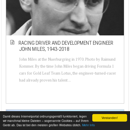
RACING DRIVER AND DEVELOPMENT ENGINEER
JOHN MILES, 1943-2018
John Miles at the Nuerburgring in 1970. Photo by Raimund
Kommer. By the time John Miles began driving Formula 1
cars for Gold Leaf Team Lotus, the engineer-turned-racer
had already proven his talent ...
Damit dieses Internetportal ordnungsgemäß funktioniert, legen
Verstanden!
wir manchmal kleine Dateien – sogenannte Cookies – auf Ihrem
Gerät ab. Das ist bei den meisten großen Websites üblich.
Mehr Info