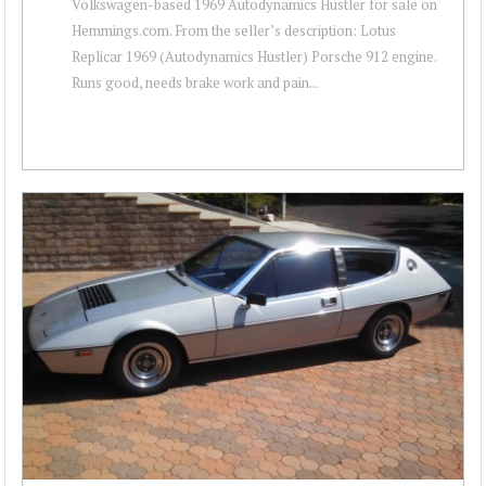
Volkswagen-based 1969 Autodynamics Hustler for sale on
Hemmings.com. From the seller’s description: Lotus
Replicar 1969 (Autodynamics Hustler) Porsche 912 engine.
Runs good, needs brake work and pain...