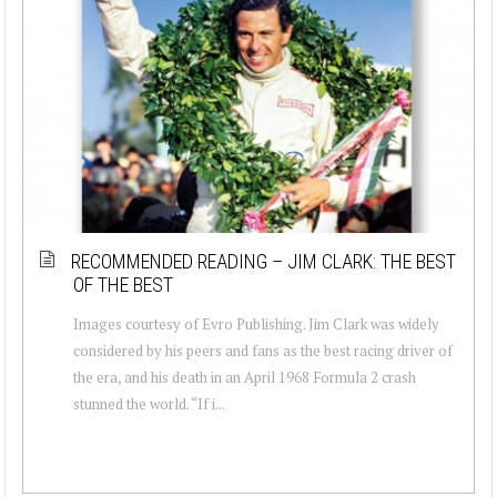
RECOMMENDED READING – JIM CLARK: THE BEST
OF THE BEST
Images courtesy of Evro Publishing. Jim Clark was widely
considered by his peers and fans as the best racing driver of
the era, and his death in an April 1968 Formula 2 crash
stunned the world. “If i...