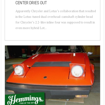
CENTER DRIES OUT
Apparently Chrysler and Lotus’s collaboration that resulted
in the Lotus-tuned dual overhead-camshaft cylinder head
for Chrysler’s 2.2-litre inline four was supposed to result in
even more hybrid Lot...