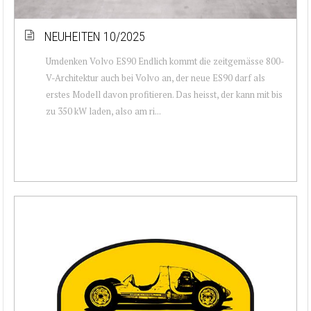
NEUHEITEN 10/2025
Umdenken Volvo ES90 Endlich kommt die zeitgemässe 800-
V-Architektur auch bei Volvo an, der neue ES90 darf als
erstes Modell davon profitieren. Das heisst, der kann mit bis
zu 350 kW laden, also am ri...