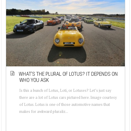
WHAT’S THE PLURAL OF LOTUS? IT DEPENDS ON
WHO YOU ASK
Is this a bunch of Lotus, Loti, or Lotuses? Let’s just say
there are a lot of Lotus cars pictured here. Image courtesy
of Lotus. Lotus is one of those automotive names that
makes for awkward pluraliz...