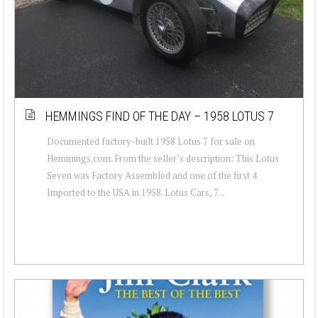
HEMMINGS FIND OF THE DAY – 1958 LOTUS 7
Documented factory-built 1958 Lotus 7 for sale on
Hemmings.com. From the seller’s description: This Lotus
Seven was Factory Assembled and one of the first 4
Imported to the USA in 1958. Lotus Cars, 7...