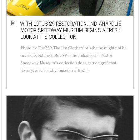
WITH LOTUS 29 RESTORATION, INDIANAPOLIS
MOTOR SPEEDWAY MUSEUM BEGINS A FRESH
LOOK AT ITS COLLECTION
Photo by The359. The Jim Clark color scheme might not be
accurate, but the Lotus 29 in the Indianapolis Motor
Speedway Museum’s collection does carry significant
history, which is why museum official...