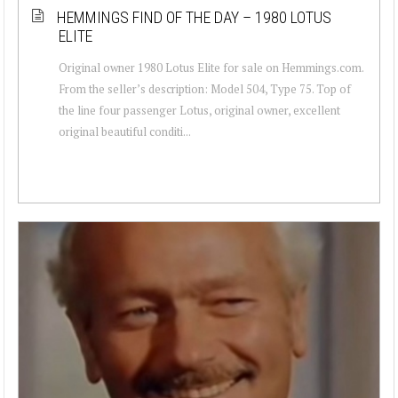
HEMMINGS FIND OF THE DAY – 1980 LOTUS
ELITE
Original owner 1980 Lotus Elite for sale on Hemmings.com.
From the seller’s description: Model 504, Type 75. Top of
the line four passenger Lotus, original owner, excellent
original beautiful conditi...