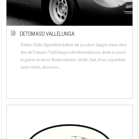
DETOMASO VALLELUNGA
Kleine Zicke Eigentlich hätten wir ja schon längst etwas über
den deTomaso Vallelunga schreiben müssen, denn er passt
ja genau in unser Beuteschema: leicht, laut, böse, irgendwie
auch schön, dazu noc...