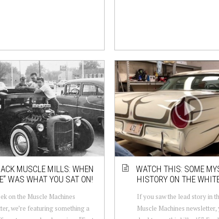
ACK MUSCLE MILLS: WHEN
WATCH THIS: SOME MY
E” WAS WHAT YOU SAT ON!
HISTORY ON THE WHIT
ek on the Muscle Machines
If you saw the lead story in t
ter, we’re featuring something a
Muscle Machines newsletter,