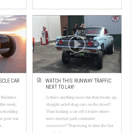
USCLE CAR
WATCH THIS: RUNWAY TRAFFIC
NEXT TO LAX!
e Machines
Is there anything more fun than heads-up,
 this week,
straight-axled drag cars on the street?
hotrodding.
Than backing a car off a trailer where
 the post-war
mere mortals park commuter
...
crossovers? Than trying to time the last