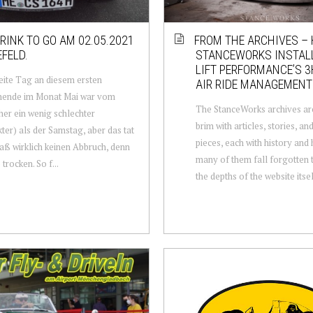
RINK TO GO AM 02.05.2021
FROM THE ARCHIVES – 
EFELD.
STANCEWORKS INSTALL
LIFT PERFORMANCE’S 3
ite Tag an diesem ersten
AIR RIDE MANAGEMENT
ende im Monat Mai war vom
The StanceWorks archives are
her ein wenig schlechter
brim with articles, stories, an
ter) als der Samstag, aber das tat
pieces, each with history and 
ß wirklich keinen Abbruch, denn
many of them fall forgotten 
 trocken. So f...
the depths of the website itself