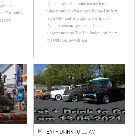
Nach langer Zeit habe ich mich mal
 get the
wieder auf den Weg nach Kamp-Lintfort
ter 17 months
zum Old- und Youngtimertreffpunkt
 story...
Niederrhein aufgemacht. Dieses
ungezwungene Treffen findet von März
bis Oktober, jeweils am ...
EAT + DRINK TO GO AM