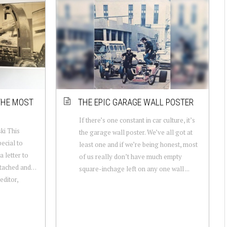
THE MOST
THE EPIC GARAGE WALL POSTER
If there’s one constant in car culture, it’s
ki This
the garage wall poster. We’ve all got at
ecial to
least one and if we’re being honest, most
a letter to
of us really don’t have much empty
ttached and…
square-inchage left on any one wall ...
editor,