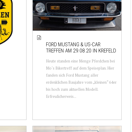
FORD MUSTANG & US-CAR
TREFFEN AM 29.08.20 IN KREFELD
Heute standen eine Menge Pferdchen bei
Mo`s Bikertreff auf dem Speiseplan. Hier
fanden sich Ford Mustang aller
erdenklichen Baujahre vom „kleinen“ 64er
bis hoch zum aktuellen Modell.
Erfreulicherweis...