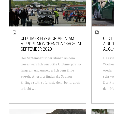
OLDTIMER FLY- & DRIVE IN AM
OLDTI
AIRPORT MÖNCHENGLADBACH IM
AIRP
SEPTEMBER 2020
AUGU
Der September ist der Monat, an dem
Das zwe
dieses wahrlich verrückte Oldtimerjahr so
Wochen
langsam und unweigerlich dem Ende
wieder 
zugeht. Allerorts finden die Season
sehr vo
Endings statt, sofern sie denn behördlich
Der Pla
erlaubt w...
dem Hu