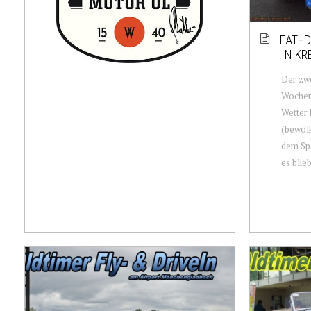
EAT+D
IN KR
Der zwe
Wochen
Wetter 
(bewölk
dem Spa
es blieb