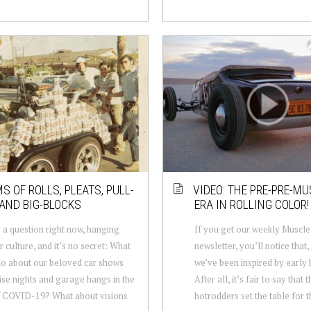
S OF ROLLS, PLEATS, PULL-
VIDEO: THE PRE-PRE-M
AND BIG-BLOCKS
ERA IN ROLLING COLOR!
 a question right now, hanging
If you get our weekly Muscl
r culture, and it’s no secret: What
newsletter, you’ll notice that,
o about our beloved car shows
we’ve been inspired by early 
ise nights and garage hangs in the
After all, it’s fair to say that
f COVID-19? What about visions
hotrodders set the table for th