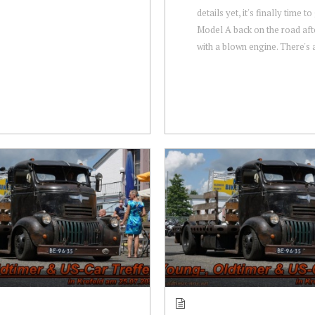
details yet, it's finally time to
Model A back on the road af
with a blown engine. There's a