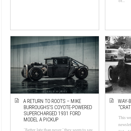
of...
A RETURN TO ROOTS – MIKE
WAY-B
BURROUGHS’S COYOTE-POWERED
“CRAT
SUPERCHARGED 1931 FORD
This we
MODEL A PICKUP
newslet
"Better late than never," they seem to say.