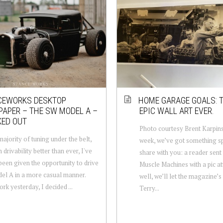
CEWORKS DESKTOP
HOME GARAGE GOALS: 
APER – THE SW MODEL A –
EPIC WALL ART EVER.
KED OUT
Photo courtesy Brent Karpins
majority of tuning under the belt,
week, we’ve got something sp
 drivability better than ever, I've
share with you: a reader sent 
 been given the opportunity to drive
Muscle Machines with a pic a
el A in a more casual manner.
well, we’ll let the magazine’s 
rk yesterday, I decided ...
Terry...