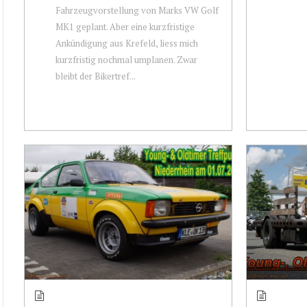
Fahrzeugvorstellung von Marks VW Golf
MK1 geplant. Aber eine kurzfristige
Ankündigung aus Krefeld, liess mich
kurzfristig nochmal umplanen. Zwar
bleibt der Bikertref...