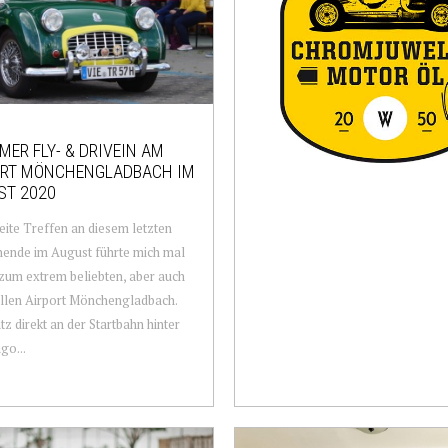
MER FLY- & DRIVEIN AM
ORT MÖNCHENGLADBACH IM
ST 2020
ite Treffen an diesem letzten
ende im August führte mich mal
zum extrem beliebten, aber auch
llen Airport Mönchengladbach.
tz direkt an der Startbahn hinter
go...