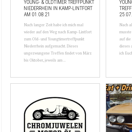
YOUNG- & OLDTIMER TREFFPUNKT
YOUNG
NIEDERRHEIN IN KAMP-LINTFORT
TREFF
AM 01.08.21
25.07
Nach langer Zeit habe ich mich mal
Nach al
wieder auf den Weg nach Kamp-Lintfort
musste 
zum Old- und Youngtimertreffpunkt
auf die
Niederrhein aufgemacht. Dieses
dieses 
ungezwungene Treffen findet von März
ich Euch
bis Oktober, jeweils am ...