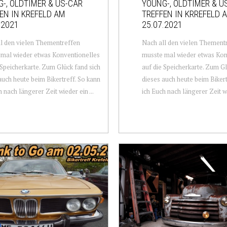
-, OLDTIMER & US-CAR
YOUNG-, OLDTIMER & U
EN IN KREFELD AM
TREFFEN IN KRREFELD 
.2021
25.07.2021
l den vielen Thementreffen
Nach all den vielen Thement
mal wieder etwas Konventionelles
musste mal wieder etwas Kon
 Speicherkarte. Zum Glück fand sich
auf die Speicherkarte. Zum Gl
auch heute beim Bikertreff. So kann
dieses auch heute beim Bikert
 nach längerer Zeit wieder ein ...
ich Euch nach längerer Zeit wi