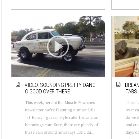
VIDEO: SOUNDING PRETTY DANG-
DREAM
O GOOD OVER THERE
TABS 
This week, here at the Muscle Machines
There’s
newsletter, we’re featuring a smart little
over ca
’51 Henry J gasser-style ruler for sale on
do we d
hemmings.com. Sure, there are plently of
and cru
these cars around nowadays…and da...
days o