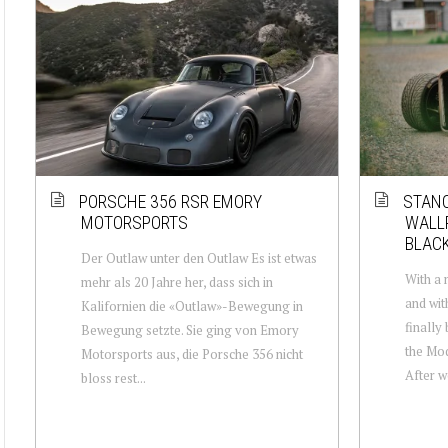
PORSCHE 356 RSR EMORY
STAN
MOTORSPORTS
WALLP
BLAC
Der Outlaw unter den Outlaw Es ist etwas
With a 
mehr als 20 Jahre her, dass sich in
and with
Kalifornien die «Outlaw»-Bewegung in
finally
Bewegung setzte. Sie ging von Emory
the Mod
Motorsports aus, die Porsche 356 nicht
After wo
bloss rest...