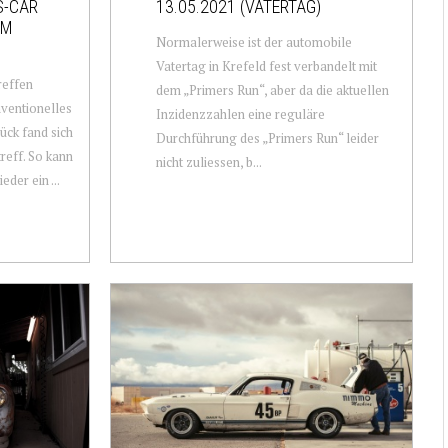
S-CAR
13.05.2021 (VATERTAG)
AM
Normalerweise ist der automobile
Vatertag in Krefeld fest verbandelt mit
reffen
dem „Primers Run“, aber da die aktuellen
ventionelles
Inzidenzzahlen eine reguläre
ück fand sich
Durchführung des „Primers Run“ leider
reff. So kann
nicht zuliessen, b...
eder ein ...