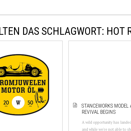
LTEN DAS SCHLAGWORT: HOT 
STANCEWORKS MODEL A
REVIVAL BEGINS
A wild opportunity has landed
and while we're not able to s