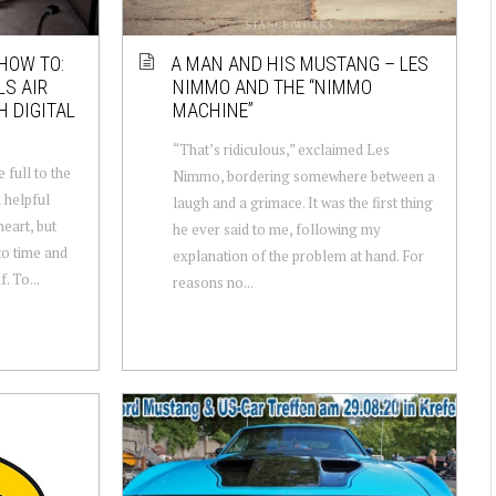
HOW TO:
A MAN AND HIS MUSTANG – LES
S AIR
NIMMO AND THE “NIMMO
H DIGITAL
MACHINE”
“That’s ridiculous,” exclaimed Les
 full to the
Nimmo, bordering somewhere between a
d helpful
laugh and a grimace. It was the first thing
heart, but
he ever said to me, following my
to time and
explanation of the problem at hand. For
. To...
reasons no...