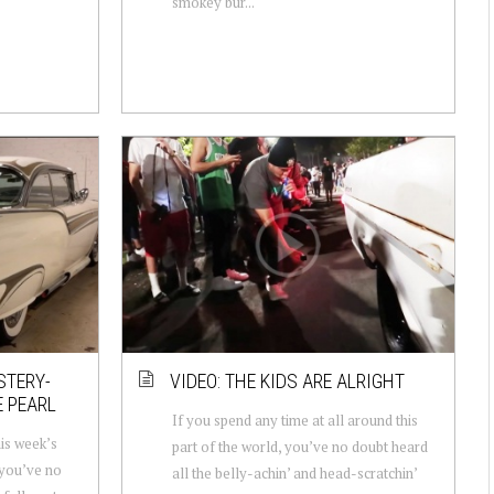
smokey bur...
STERY-
VIDEO: THE KIDS ARE ALRIGHT
E PEARL
If you spend any time at all around this
his week’s
part of the world, you’ve no doubt heard
 you’ve no
all the belly-achin’ and head-scratchin’