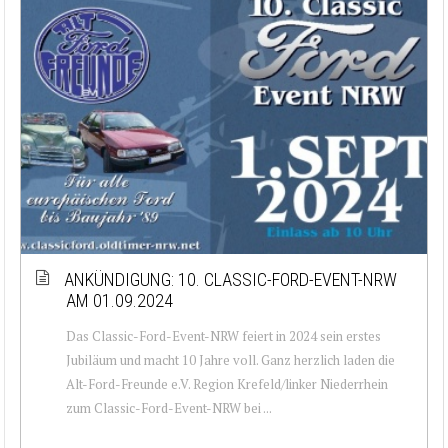
ANKÜNDIGUNG: 10. CLASSIC-FORD-EVENT-NRW
AM 01.09.2024
Das Classic-Ford-Event-NRW feiert in 2024 sein erstes
Jubiläum und macht 10 Jahre voll. Ganz herzlich laden die
Alt-Ford-Freunde e.V. Region Krefeld/linker Niederrhein
zum Classic-Ford-Event-NRW bei ...