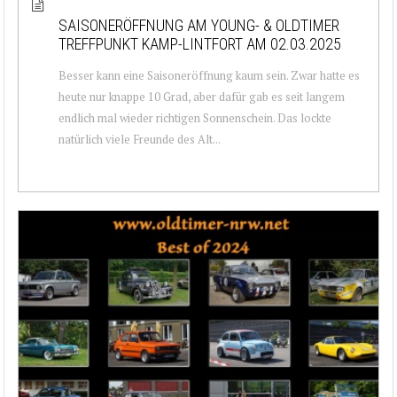
SAISONERÖFFNUNG AM YOUNG- & OLDTIMER
TREFFPUNKT KAMP-LINTFORT AM 02.03.2025
Besser kann eine Saisoneröffnung kaum sein. Zwar hatte es
heute nur knappe 10 Grad, aber dafür gab es seit langem
endlich mal wieder richtigen Sonnenschein. Das lockte
natürlich viele Freunde des Alt...