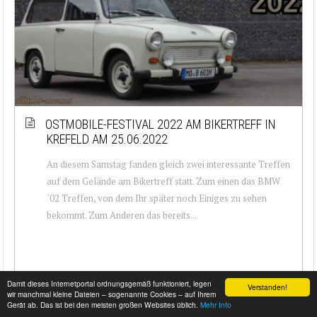
OSTMOBILE-FESTIVAL 2022 AM BIKERTREFF IN
KREFELD AM 25.06.2022
An diesem Samstag fanden gleich zwei interessante Treffen
auf dem Gelände am Bikertreff statt. Zum einen das BMW
`02 Treffen, von dem Ihr später noch Einiges zu sehen
bekommt. Zum Anderen das bereits...
Damit dieses Internetportal ordnungsgemäß funktioniert, legen
Verstanden!
wir manchmal kleine Dateien – sogenannte Cookies – auf Ihrem
Gerät ab. Das ist bei den meisten großen Websites üblich.
Mehr Info