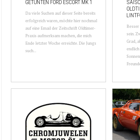
GETUNTEN FORD ESCORT MK 1
SAIS
OLDTI
Da viele Suchen auf dieser Seite bereits
LINTF
erfolgreich waren, möchte hier nochmal
Besser
auf eine Email der Zeitschrift Oldtimer-
sein. Z
Praxis aufmerksam machen, die mich
Grad, a
Ende letzter Woche erreichte. Die Jungs
endlich
such...
Sonnens
Freunde