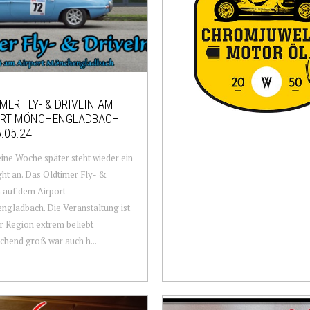
MER FLY- & DRIVEIN AM
ORT MÖNCHENGLADBACH
.05.24
ine Woche später steht wieder ein
ght an. Das Oldtimer Fly- &
 auf dem Airport
gladbach. Die Veranstaltung ist
er Region extrem beliebt
chend groß war auch h...