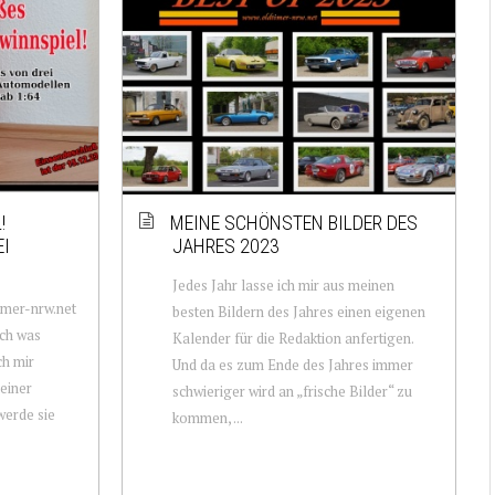
!
MEINE SCHÖNSTEN BILDER DES
EI
JAHRES 2023
Jedes Jahr lasse ich mir aus meinen
imer-nrw.net
besten Bildern des Jahres einen eigenen
uch was
Kalender für die Redaktion anfertigen.
ch mir
Und da es zum Ende des Jahres immer
meiner
schwieriger wird an „frische Bilder“ zu
werde sie
kommen, ...