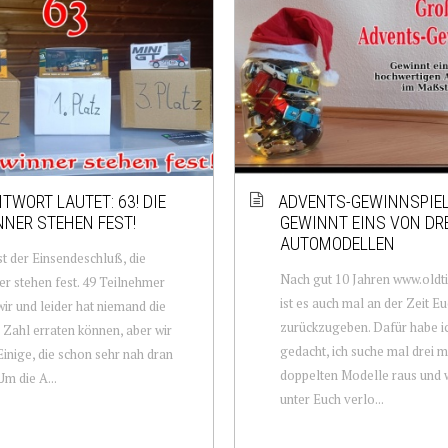
NTWORT LAUTET: 63! DIE
ADVENTS-GEWINNSPIEL
NER STEHEN FEST!
GEWINNT EINS VON DR
AUTOMODELLEN
st der Einsendeschluß, die
Nach gut 10 Jahren www.oldt
r stehen fest. 49 Teilnehmer
ist es auch mal an der Zeit E
wir und leider hat niemand die
zurückzugeben. Dafür habe i
Zahl erraten können, aber wir
gedacht, ich suche mal drei 
Einige, die schon sehr nah dran
doppelten Modelle raus und 
Um die A...
unter Euch verlo...