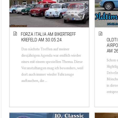
FORZA ITALIA AM BIKERTREFF
KREFELD AM 30.05.24
OLDTI
AIRP
Das nächste Treffen auf meiner
AM 26
diesjährigen Agenda war endlich wieder
Schon e
eines mit einem speziellen Thema. Diese
Hightli
Veranstaltungen mag ich besonders, weil
DriveIn
dort auch immer wieder Fahrzeuge
Mönchen
auftauchen, die ...
in dies
entspre