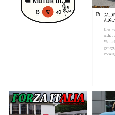
GALOP
AUGU
Dies wa
nicht b
Wetterf
gesagt,
vorausg