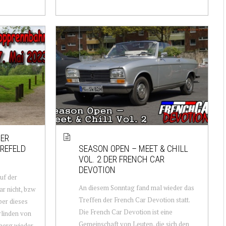
DER
REFELD
SEASON OPEN – MEET & CHILL
VOL. 2 DER FRENCH CAR
DEVOTION
uf der
An diesem Sonntag fand mal wieder das
r nicht, bzw
Treffen der French Car Devotion statt.
ber dieses
Die French Car Devotion ist eine
rlinden von
Gemeinschaft von Leuten, die sich den
berg wieder