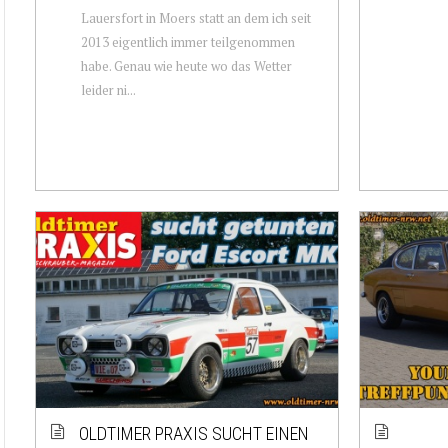
Lauersfort in Moers statt an dem ich seit
2013 eigentlich immer teilgenommen
habe. Genau wie heute wo das Wetter
leider ni...
OLDTIMER PRAXIS SUCHT EINEN