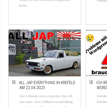
Pandemi
krebs...
ALL JAP EVERYTHING IN KREFELD
ICH B
AM 22.04.2023
WORD
Fast 6 Monate ist es schon her, dass ich
Seit üb
eine Auto-, bzw. Oldtimerveranstaltung
Schult