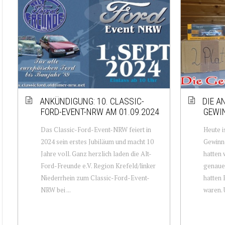
ANKÜNDIGUNG: 10. CLASSIC-
DIE A
FORD-EVENT-NRW AM 01.09.2024
GEWIN
Das Classic-Ford-Event-NRW feiert in
Heute i
2024 sein erstes Jubiläum und macht 10
Gewinne
Jahre voll. Ganz herzlich laden die Alt-
hatten 
Ford-Freunde e.V. Region Krefeld/linker
genaue 
Niederrhein zum Classic-Ford-Event-
hatten 
NRW bei ...
waren. 