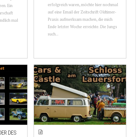
erfolgreich waren, möchte hier nochmal
ren. Ein
auf eine Email der Zeitschrift Oldtimer-
arschaft
Praxis aufmerksam machen, die mich
endlich mal
Ende letzter Woche erreichte. Die Jungs
such...
DER DES