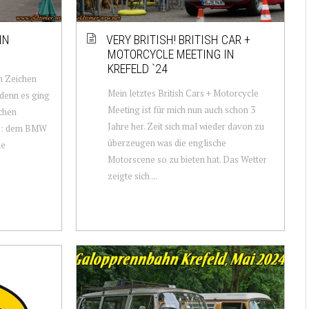
IN
VERY BRITISH! BRITISH CAR +
MOTORCYCLE MEETING IN
KREFELD `24
m Zeichen
Mein letztes British Cars + Motorcycle
 denn es ging
Meeting ist für mich nun auch schon 3
chen
Jahre her. Zeit sich mal wieder davon zu
re: dem BMW
überzeugen was die englische
he
Motorscene so zu bieten hat. Das Wetter
zeigte sich ...