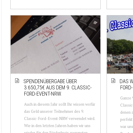
SPENDENÜBERGABE ÜBER
DAS W
3.650,75€ AUS DEM 9. CLASSIC-
FORD-
FORD-EVENT-NRW.
Ganze 9
Auch in diesem Jahr sollt Ihr wissen wofür
Classic
das Geld unserer Teilnehmer des 9.
denen a
Classic-Ford-Event-NRW verwendet wird.
perfekt
Wie in den letzten Jahren haben wir uns
war uns
wieder für den Förderkreis zugunsten