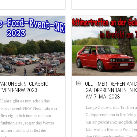
AR UNSER 9. CLASSIC-
OLDTIMERTREFFEN AN 
EVENT-NRW 2023
GALOPPRENNBAHN IN K
AM 7. MAI 2023
 Jahre gibt es nun schon das
Lange Zeit war das Treffen a
-Ford-Event-NRW. Neun Jahre in
Galopprennbahn in Krefeld ga
lles eigentlich immer nahezu
nur eingeschränkt möglich, a
 funktionierte, sogar das Wetter
Jahr wollen Elke und Willi Te
 immer hold und selbst die
den Oldtimerfreunden-Egels