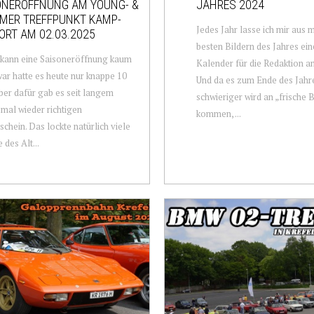
ONERÖFFNUNG AM YOUNG- &
JAHRES 2024
MER TREFFPUNKT KAMP-
Jedes Jahr lasse ich mir aus 
ORT AM 02.03.2025
besten Bildern des Jahres ei
 kann eine Saisoneröffnung kaum
Kalender für die Redaktion an
war hatte es heute nur knappe 10
Und da es zum Ende des Jah
ber dafür gab es seit langem
schwieriger wird an „frische B
 mal wieder richtigen
kommen, ...
chein. Das lockte natürlich viele
 des Alt...