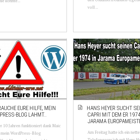
e konnte...
voll ...
RAUCHE EURE HILFE, MEIN
HANS HEYER SUCHT SE
PRESS-BLOG LAHMT…
CAPRI MIT DEM ER 1974
JARAMA EUROPAMEIST
er 10 Jahren funktioniert dank Maic
Am Freitag hatte ich ein nette
e mein WordPress-Blog
Telefongespräch mit Hans He