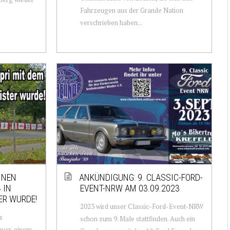
Fahrzeugen aus der Grande Nation
verschrieben haben...
INEN
ANKÜNDIGUNG: 9. CLASSIC-FORD-
 IN
EVENT-NRW AM 03.09.2023
ER WURDE!
2023 wird unser Classic-Ford-Event-NRW
s
schon zum 9. Male stattfinden. Auch ein
yer, einem