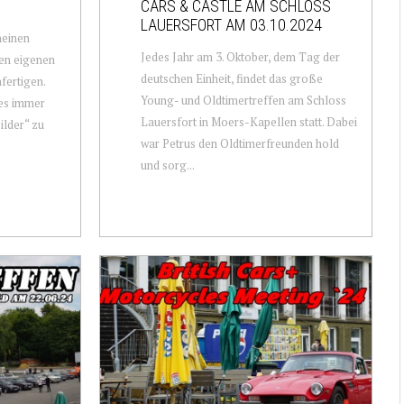
CARS & CASTLE AM SCHLOSS
LAUERSFORT AM 03.10.2024
meinen
Jedes Jahr am 3. Oktober, dem Tag der
nen eigenen
deutschen Einheit, findet das große
fertigen.
Young- und Oldtimertreffen am Schloss
res immer
Lauersfort in Moers-Kapellen statt. Dabei
ilder“ zu
war Petrus den Oldtimerfreunden hold
und sorg...