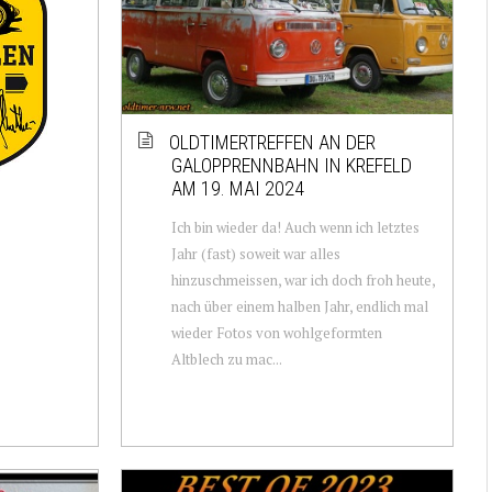
OLDTIMERTREFFEN AN DER
GALOPPRENNBAHN IN KREFELD
AM 19. MAI 2024
Ich bin wieder da! Auch wenn ich letztes
Jahr (fast) soweit war alles
hinzuschmeissen, war ich doch froh heute,
nach über einem halben Jahr, endlich mal
wieder Fotos von wohlgeformten
Altblech zu mac...