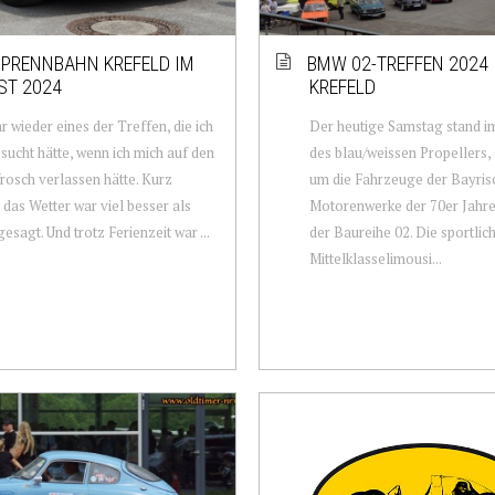
PRENNBAHN KREFELD IM
BMW 02-TREFFEN 2024 
ST 2024
KREFELD
r wieder eines der Treffen, die ich
Der heutige Samstag stand i
esucht hätte, wenn ich mich auf den
des blau/weissen Propellers,
rosch verlassen hätte. Kurz
um die Fahrzeuge der Bayris
 das Wetter war viel besser als
Motorenwerke der 70er Jah
esagt. Und trotz Ferienzeit war ...
der Baureihe 02. Die sportlic
Mittelklasselimousi...