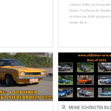
schönes Oldies zu fotografie
kleines Treffen in der Nachb
erschien mir dafür geeignet 
wieder die K...
MEINE SCHÖNSTEN BIL