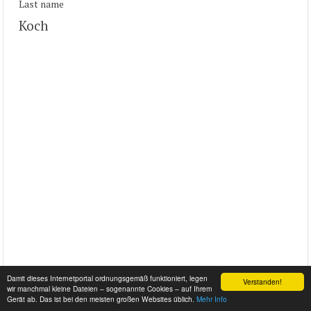
Last name
Koch
Damit dieses Internetportal ordnungsgemäß funktioniert, legen
Verstanden!
wir manchmal kleine Dateien – sogenannte Cookies – auf Ihrem
Gerät ab. Das ist bei den meisten großen Websites üblich.
Mehr Info