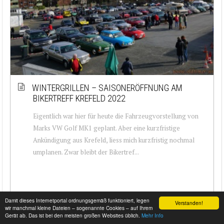
WINTERGRILLEN – SAISONERÖFFNUNG AM
BIKERTREFF KREFELD 2022
Eigentlich war hier für heute die Fahrzeugvorstellung von
Marks VW Golf MK1 geplant. Aber eine kurzfristige
Ankündigung aus Krefeld, liess mich kurzfristig nochmal
umplanen. Zwar bleibt der Bikertref...
Damit dieses Internetportal ordnungsgemäß funktioniert, legen
Verstanden!
wir manchmal kleine Dateien – sogenannte Cookies – auf Ihrem
Gerät ab. Das ist bei den meisten großen Websites üblich.
Mehr Info