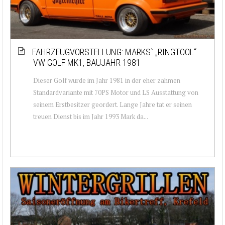
FAHRZEUGVORSTELLUNG: MARKS` „RINGTOOL“
VW GOLF MK1, BAUJAHR 1981
Dieser Golf wurde im Jahr 1981 in der eher zahmen
Standardvariante mit 70PS Motor und LS Ausstattung von
seinem Erstbesitzer geordert. Lange Jahre tat er seinen
treuen Dienst bis im Jahr 1993 Mark da...