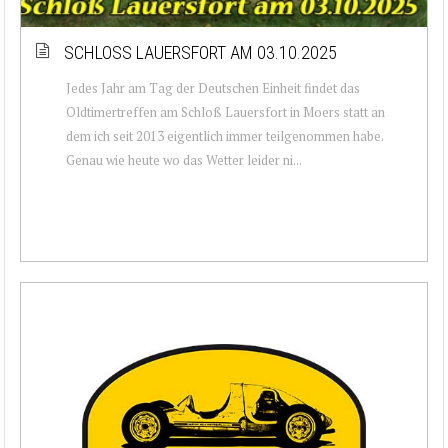
SCHLOSS LAUERSFORT AM 03.10.2025
Jedes Jahr am Tag der Deutschen Einheit findet das
Oldtimertreffen am Schloß Lauersfort in Moers statt an
dem ich seit 2013 eigentlich immer teilgenommen habe.
Genau wie heute wo das Wetter leider ni...