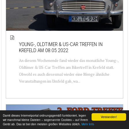
YOUNG-, OLDTIMER & US-CAR TREFFEN IN
KREFELD AM 08.05.2022
An diesem Wochenende fand wieder das monatliche Young-,
Oldtimer & US-Car Treffen am Bikertreff in Krefeld statt.
Obwohl es auch diesesmal wieder eine Menge ähnliche
Veranstaltungen im Umfeld gab, wa...
Damit dieses Internetportal ordnungsgemäß funktioniert, legen
Verstanden!
wir manchmal kleine Dateien – sogenannte Cookies – auf Ihrem
Gerät ab. Das ist bei den meisten großen Websites üblich.
Mehr Info