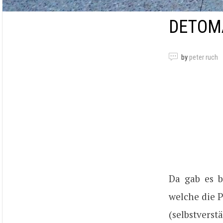
DETOM
by
peter ruch
Da gab es b
welche die P
(selbstverst