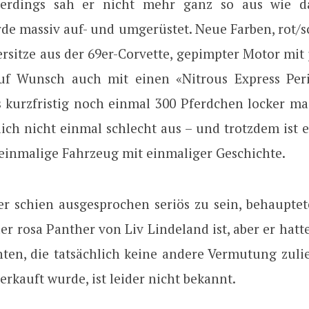
llerdings sah er nicht mehr ganz so aus wie da
de massiv auf- und umgerüstet. Neue Farben, rot/s
sitze aus der 69er-Corvette, gepimpter Motor mit j
uf Wunsch auch mit einen «Nitrous Express Peri
s kurzfristig noch einmal 300 Pferdchen locker mac
lich nicht einmal schlecht aus – und trotzdem ist
 einmalige Fahrzeug mit einmaliger Geschichte.
er schien ausgesprochen seriös zu sein, behauptete
der rosa Panther von Liv Lindeland ist, aber er hat
en, die tatsächlich keine andere Vermutung zuli
rkauft wurde, ist leider nicht bekannt.