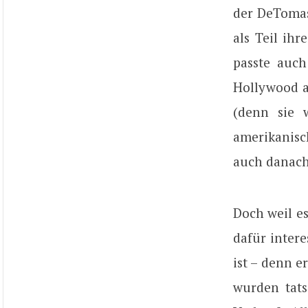
der DeTomas
als Teil ihr
passte auch
Hollywood a
(denn sie 
amerikanisch
auch danach
Doch weil es
dafür inter
ist – denn e
wurden tat