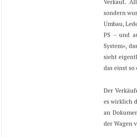
Verkauf. A
sondern wur
Umbau, Leder
PS – und a
System», da
sieht eigent
das einst so
Der Verkäuf
es wirklich 
an Dokument
der Wagen ve