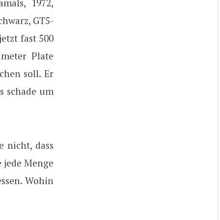
mals, 1972,
chwarz, GT5-
etzt fast 500
meter Plate
hen soll. Er
 es schade um
 nicht, dass
te jede Menge
essen. Wohin