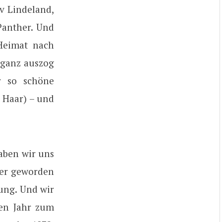
v Lindeland,
 Panther. Und
 Heimat nach
 ganz auszog
r so schöne
e Haar) – und
haben wir uns
her geworden
bung. Und wir
en Jahr zum