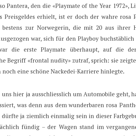
o Pantera, den die «Playmate of the Year 1972», Li
es Preisgeldes erhielt, ist er doch der wahre rosa
 bestens zur Norwegerin, die mit 20 aus ihrer
usgezogen war, sich für den Playboy buchstäblich
war die erste Playmate überhaupt, auf die de
e Begriff «frontal nudity» zutraf, sprich: sie zeigt
 noch eine schöne Nackedei-Karriere hinlegte.
 uns hier ja ausschliesslich um Automobile geht, 
essiert, was denn aus dem wunderbaren rosa Pant
r dürfte ja ziemlich einmalig sein in dieser Farbge
sächlich fündig – der Wagen stand im vergangen