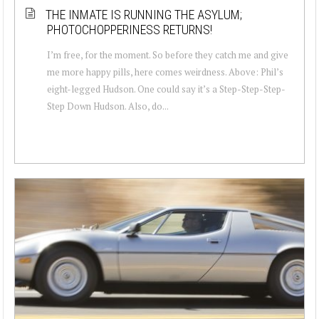
THE INMATE IS RUNNING THE ASYLUM;
PHOTOCHOPPERINESS RETURNS!
I’m free, for the moment. So before they catch me and give
me more happy pills, here comes weirdness. Above: Phil’s
eight-legged Hudson. One could say it’s a Step-Step-Step-
Step Down Hudson. Also, do...