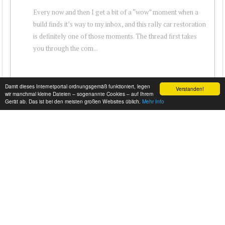
Every now and then I get a bit of a “wow” moment when a
build finds it’s way to my inbox, and this rally car restoration
is definitely one of those moments. The thread first takes
you through the com...
Damit dieses Internetportal ordnungsgemäß funktioniert, legen
Verstanden!
wir manchmal kleine Dateien – sogenannte Cookies – auf Ihrem
Gerät ab. Das ist bei den meisten großen Websites üblich.
Mehr Info