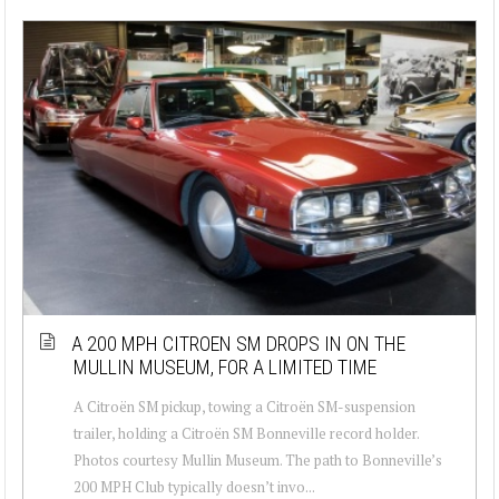
A 200 MPH CITROEN SM DROPS IN ON THE
MULLIN MUSEUM, FOR A LIMITED TIME
A Citroën SM pickup, towing a Citroën SM-suspension
trailer, holding a Citroën SM Bonneville record holder.
Photos courtesy Mullin Museum. The path to Bonneville’s
200 MPH Club typically doesn’t invo...