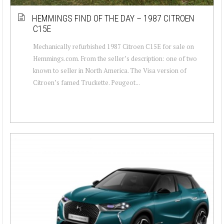
HEMMINGS FIND OF THE DAY – 1987 CITROEN
C15E
Mechanically refurbished 1987 Citroen C15E for sale on
Hemmings.com. From the seller’s description: one of two
known to seller in North America. The Visa version of
Citroen’s famed Truckette. Peugeot...