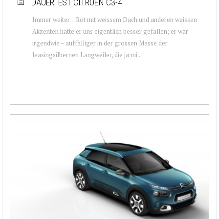
DAUERTEST CITROËN C3-4
Immer weiter… Rot mit weissem Dach und anderen weissen
Akzenten hatte er uns eigentlich besser gefallen; er war
irgendwie – auffälliger in der grossen Masse der
leasingsilbernen Langweiler, die ja mi...