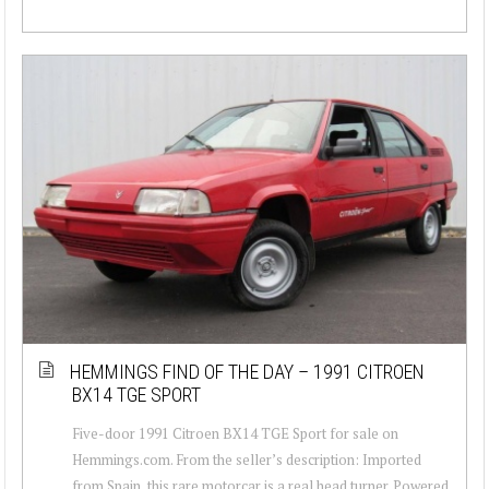
HEMMINGS FIND OF THE DAY – 1991 CITROEN
BX14 TGE SPORT
Five-door 1991 Citroen BX14 TGE Sport for sale on
Hemmings.com. From the seller’s description: Imported
from Spain, this rare motorcar is a real head turner. Powered