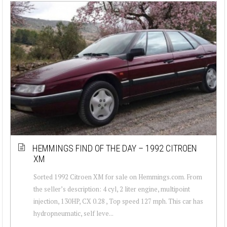
HEMMINGS FIND OF THE DAY – 1992 CITROEN
XM
Sorted 1992 Citroen XM for sale on Hemmings.com. From
the seller’s description: 4 cyl, 2 liter engine, multipoint
injection, 130HP, CX 0.28 , Top speed 127 mph. This car has
hydropneumatic, self leve...