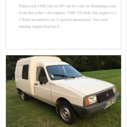
Patina-rich 1968 Citroen HY van for sale on Hemmings.com.
From the seller’s description: VIN# 5214646 The engine is a
1.9Liter mounted to its 3-speed transmission. Very well
running engine that has b...