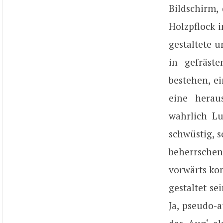
Bildschirm,
Holzpflock i
gestaltete u
in gefräst
bestehen, e
eine herau
wahrlich Lu
schwüstig, s
beherrschen
vorwärts ko
gestaltet se
Ja, pseudo-