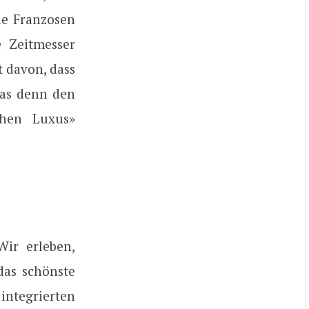
Die Franzosen
e Zeitmesser
t davon, dass
was denn den
chen Luxus»
Wir erleben,
das schönste
ntegrierten