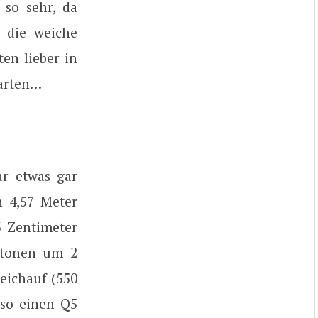
so sehr, da
 die weiche
en lieber in
warten…
ar etwas gar
n 4,57 Meter
3 Zentimeter
eutonen um 2
eichauf (550
 so einen Q5