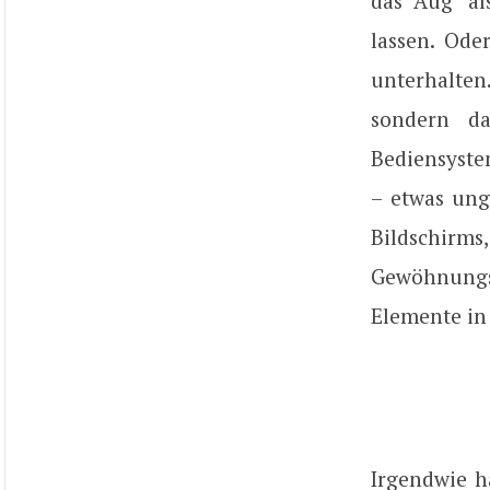
das Aug‘ al
lassen. Ode
unterhalte
sondern da
Bediensyste
– etwas ung
Bildschir
Gewöhnungs
Elemente in 
Irgendwie h