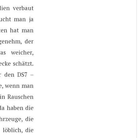
lien verbaut
ucht man ja
ten hat man
ngenehm, der
as weicher,
cke schätzt.
ür den DS7 –
te, wenn man
ein Rauschen
da haben die
hrzeuge, die
löblich, die