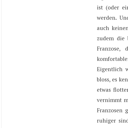
ist (oder e
werden. Un
auch keine
zudem die b
Franzose, 
komfortable
Eigentlich 
bloss, es k
etwas flott
vernimmt ma
Franzosen g
ruhiger sin