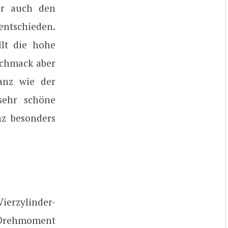
er auch den
entschieden.
lt die hohe
eschmack aber
anz wie der
sehr schöne
nz besonders
erzylinder-
s Drehmoment