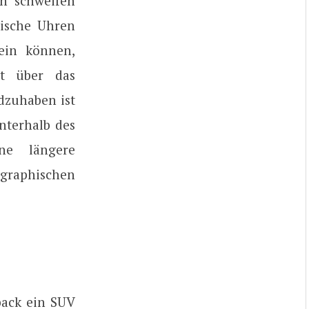
en schweifen
tische Uhren
ein können,
ht über das
dzuhaben ist
nterhalb des
ne längere
graphischen
back ein SUV