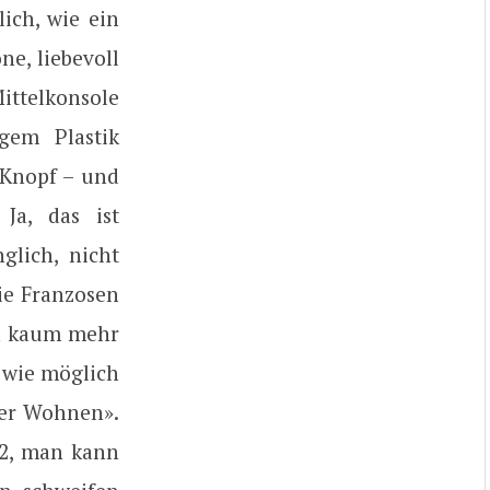
ich, wie ein
ne, liebevoll
Mittelkonsole
gem Plastik
-Knopf – und
Ja, das ist
glich, nicht
die Franzosen
on kaum mehr
 wie möglich
öner Wohnen».
 2, man kann