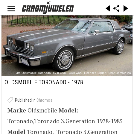
"3rd Oldsmobile Toronado" by IFCAR - Own work. Licensed under Public Domain via
Commons -
https://commons.wikimedia.org/wiki/File:3rd_Oldsmobile_Toronado.jpg#/media/File:3rd_Olds
OLDSMOBILE TORONADO - 1978
mobile_Toronado.jpg
Published in
Chromos
Marke
Oldsmobile
Model:
Toronado,Toronado 3.Generation 1978-1985
Model
Toronado, Toronado 3.Generation