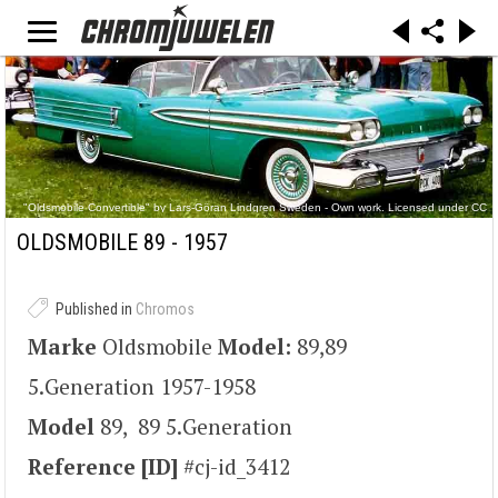
"Oldsmobile Convertible" by Lars-Göran Lindgren Sweden - Own work. Licensed under CC
BY-SA 3.0 via Commons -
https://commons.wikimedia.org/wiki/File:Oldsmobile_Convertible.jpg#/media/File:Oldsmobile_
OLDSMOBILE 89 - 1957
Convertible.jpg
Published in
Chromos
Marke
Oldsmobile
Model:
89,89
5.Generation 1957-1958
Model
89, 89 5.Generation
Reference [ID]
#cj-id_3412