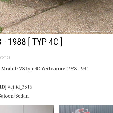
von Jagvar - en:Image:Audi V8Quattro.JPG. Lizenziert unter Gemeinfrei über Wikimedia Commons 
8 - 1988
[ TYP 4C ]
hromos
i
Model:
V8 typ 4C
Zeitraum:
1988-1994
ID]
#cj-id_3316
Saloon/Sedan