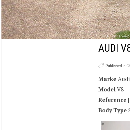
„Audi V8Quattro“ 
AUDI V
Published in
C
Marke
Aud
Model
V8
Reference [
Body Type