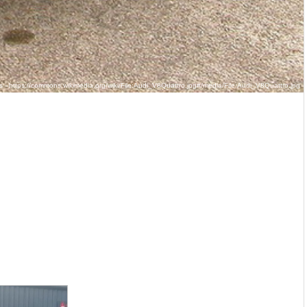
- https://commons.wikimedia.org/wiki/File:Audi_V8Quattro.jpg#/media/File:Audi_V8Quattro.jpg