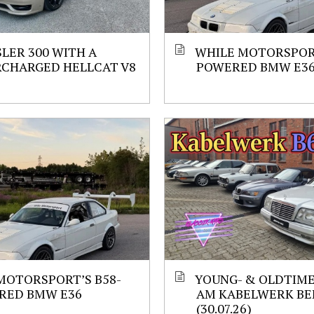
LER 300 WITH A
WHILE MOTORSPORT
RCHARGED HELLCAT V8
POWERED BMW E3
MOTORSPORT’S B58-
YOUNG- & OLDTIM
RED BMW E36
AM KABELWERK BE
(30.07.26)