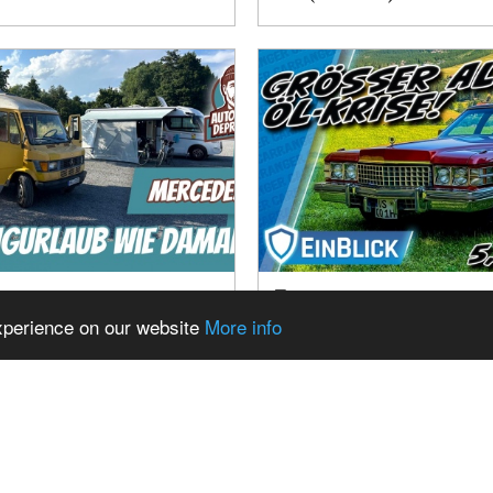
DES T1 "BREMER" IM
5,94M EXZESS! CAD
B – LANGSTRECKEN-
FLEETWOOD BROU
experience on our website
More info
UND CAMPING-
(1974) - HÖCHSTER
RUNGEN. WAR ES EIN
KOMFORT ODER AB
MURLAUB?
ÜBERTREIBUNG?
ems from Mag
Show Related