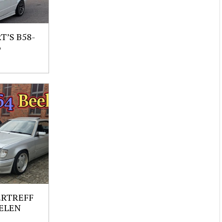
’S B58-
6
ERTREFF
ELEN