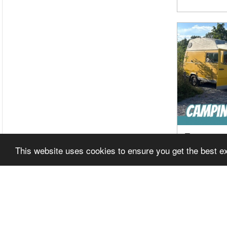
MERCE
URLAU
This website uses cookies to ensure you get the best 
TEST 
ERFAH
TRAU
Related It