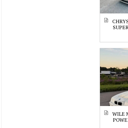
CHRYS
SUPE
WILE 
POWE