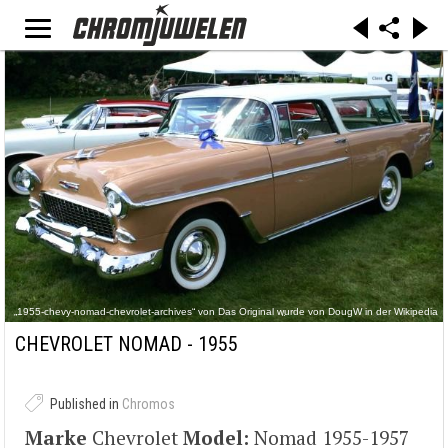
„1955-chevy-nomad-chevrolet-archives“ von Das Original wurde von DougW in der Wikipedia
auf Englisch hochgeladen - Übertragen aus en.wikipedia nach
Commons durch Undead_warrior.. Lizenziert unter Attribution über Wikimedia Commons -
CHEVROLET NOMAD - 1955
https://commons.wikimedia.org/wiki/File:1955-chevy-nomad-chevrolet-
archives.jpg#/media/File:1955-chevy-nomad-chevrolet-archives.jpg
Published in
Chromos
Marke
Chevrolet
Model:
Nomad 1955-1957