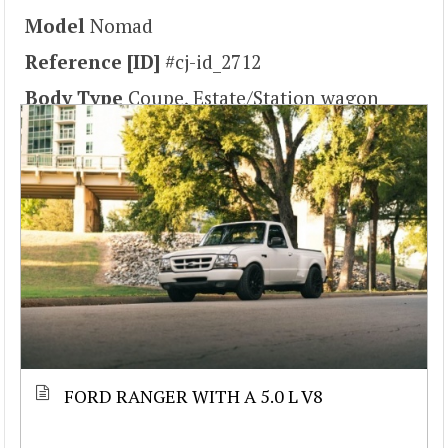
Model
Nomad
Reference [ID]
#cj-id_2712
Body Type
Coupe, Estate/Station wagon
FORD RANGER WITH A 5.0 L V8