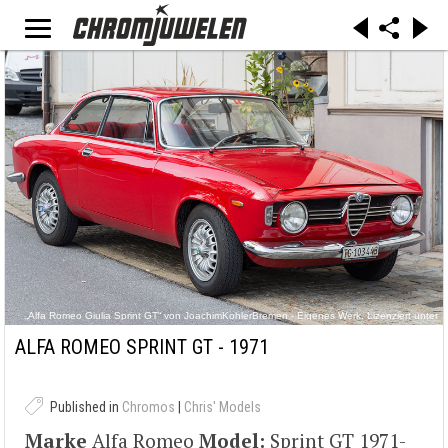
„Alfa Romeo Giulia Sprint GT“ von JoachimKohlerBremen - Eigenes Werk. Lizenziert unter
CC-BY-SA 4.0 über Wikimedia Commons -
https://commons.wikimedia.org/wiki/File:Alfa_Romeo_Giulia_Sprint_GT.jpg#/media/File:Alfa_
ALFA ROMEO SPRINT GT - 1971
Romeo_Giulia_Sprint_GT.jpg
Published in
Chromos
|
Chris' Models
Marke
Alfa Romeo
Model:
Sprint GT 1971-