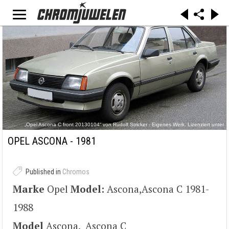
„Opel Ascona C front 20130104“ von Rudolf Stricker - Eigenes Werk. Lizenziert unter
Attribution über Wikimedia Commons -
https://commons.wikimedia.org/wiki/File:Opel_Ascona_C_front_20130104.jpg#/media/File:O
OPEL ASCONA - 1981
pel_Ascona_C_front_20130104.jpg
Published in
Chromos
Marke
Opel
Model:
Ascona,Ascona C 1981-
1988
Model
Ascona, Ascona C